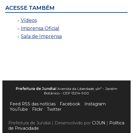
ACESSE TAMBÉM
Vídeos
Imprensa Oficial
Sala de Imprensa
Prefeitura de Jundiaí
Avenida da Liberdade, s/nº - Jardim
Botânico - CEP 13214-900
Feed RSS das notícias
Facebook
Instagram
YouTube
Flickr
Twitter
Prefeitura de Jundiaí | Desenvolvido por
CIJUN
|
Política
de Privacidade