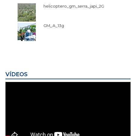
helicoptero_gm_serra_japi_2G
GM_A_13g
VÍDEOS