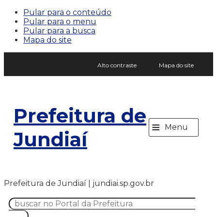
Pular para o conteúdo
Pular para o menu
Pular para a busca
Mapa do site
Alto contraste
Mapa do site
Prefeitura de
≡
Menu
Jundiaí
Prefeitura de Jundiaí | jundiai.sp.gov.br