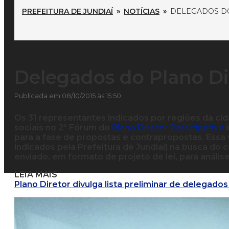
PREFEITURA DE JUNDIAÍ
»
NOTÍCIAS
»
DELEGADOS DO
Delegados do Plano Di
Publicada em 08/10/2015 às 15:50
Os 31 representantes indicados por regiões da ci
sociais no 2º Fórum do
Plano Diretor Participativo
i
para a fase de propostas e contrapropostas. Essa 
indicados pela Prefeitura de Jundiaí) na busca do 
enviado, em formato de projeto de lei, para análise
LEIA MAIS
Plano Diretor divulga lista preliminar de delegados 