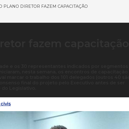
 PLANO DIRETOR FAZEM CAPACITAÇÃO
retor fazem capacitação
dade e os 30 representantes indicados por segmentos
niciaram, nesta semana, os encontros de capacitação
vai marcar o trabalho dos 101 delegados (outros 40 sã
consenso final do projeto pelo Executivo antes de ser
 do Legislativo.
civis