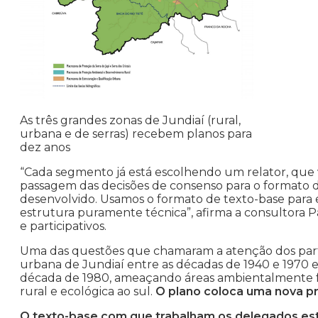
As três grandes zonas de Jundiaí (rural,
urbana e de serras) recebem planos para
dez anos
“Cada segmento já está escolhendo um relator, que
passagem das decisões de consenso para o formato de 
desenvolvido. Usamos o formato de texto-base para e
estrutura puramente técnica”, afirma a consultora Pa
e participativos.
Uma das questões que chamaram a atenção dos parti
urbana de Jundiaí entre as décadas de 1940 e 1970 e
década de 1980, ameaçando áreas ambientalmente frá
rural e ecológica ao sul.
O plano coloca uma nova p
O texto-base com que trabalham os delegados est