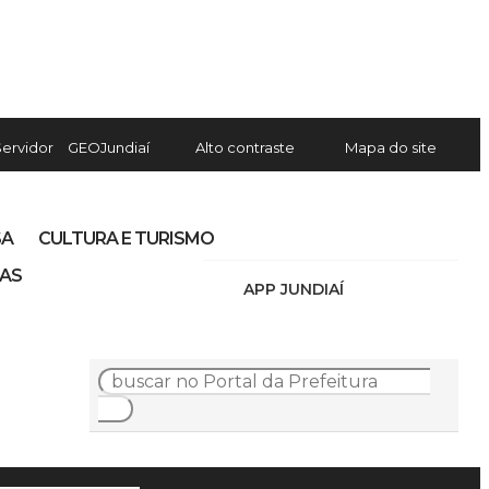
Servidor
GEOJundiaí
Alto contraste
Mapa do site
SA
CULTURA E TURISMO
IAS
APP JUNDIAÍ