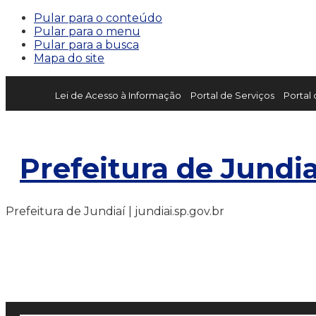
Pular para o conteúdo
Pular para o menu
Pular para a busca
Mapa do site
Lei de Acesso à Informação
Portal de Serviços
Portal
Prefeitura de Jundia
Prefeitura de Jundiaí | jundiai.sp.gov.br