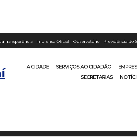
 da Transparência
Imprensa Oficial
Observatório
Previdência do 
A CIDADE
SERVIÇOS AO CIDADÃO
EMPRE
í
SECRETARIAS
NOTÍC