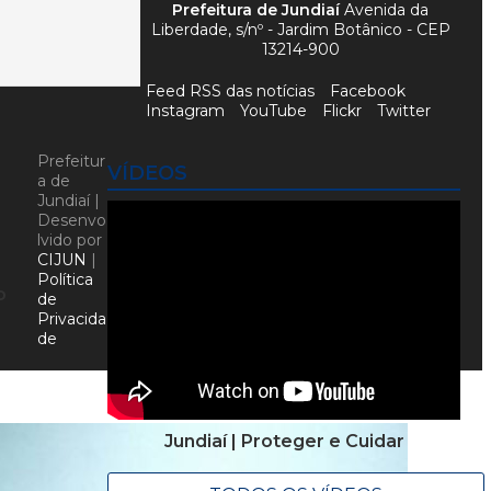
Prefeitura de Jundiaí
Avenida da
Liberdade, s/nº - Jardim Botânico - CEP
13214-900
Feed RSS das notícias
Facebook
Instagram
YouTube
Flickr
Twitter
Prefeitur
VÍDEOS
a de
Jundiaí |
Desenvo
lvido por
CIJUN
|
Política
o
de
Privacida
de
Jundiaí | Proteger e Cuidar