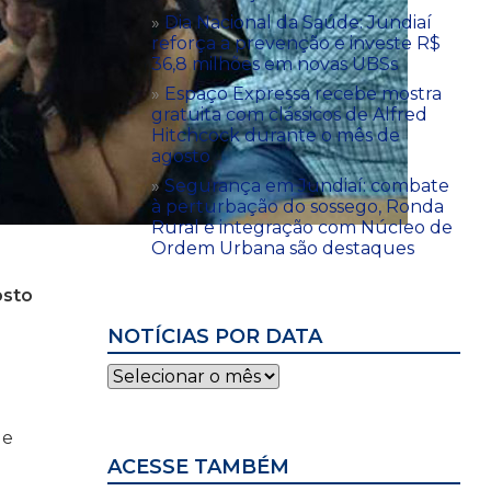
Dia Nacional da Saúde: Jundiaí
reforça a prevenção e investe R$
36,8 milhões em novas UBSs
Espaço Expressa recebe mostra
gratuita com clássicos de Alfred
Hitchcock durante o mês de
agosto
Segurança em Jundiaí: combate
à perturbação do sossego, Ronda
Rural e integração com Núcleo de
Ordem Urbana são destaques
osto
NOTÍCIAS POR DATA
Notícias
por
data
 e
ACESSE TAMBÉM