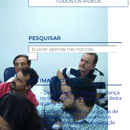
TODOS OS VÍDEOS
PESQUISAR
ÚLTIMAS NOTÍCIAS
Defesa Civil alerta para mudança
no tempo em Jundiaí a partir desta
quarta (5)
Cadastro das Rotas Turísticas de
Jundiaí está aberto para novos
empreendimentos e atualização
de informações