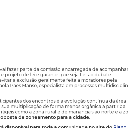
 vai fazer parte da comissão encarregada de acompanhar
projeto de lei e garantir que seja fiel ao debate
vitar a exclusão geralmente feita a moradores pela
ola Paes Manso, especialista em processos multidiscipli
cipantes dos encontros é a evolução contínua da área
 sua multiplicação de forma menos orgânica a partir da
geis como a zona rural e de mananciais ao norte e a z
roposta de zoneamento para a cidade.
á disponível para toda a comunidade no site do
Plano