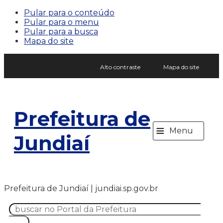
Pular para o conteúdo
Pular para o menu
Pular para a busca
Mapa do site
Alto contraste
Mapa do site
Prefeitura de
≡
Menu
Jundiaí
Prefeitura de Jundiaí | jundiai.sp.gov.br