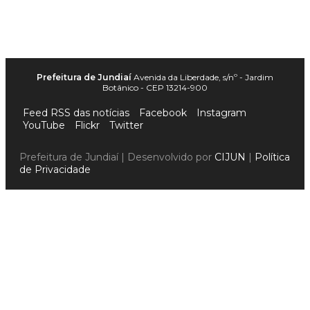
Prefeitura de Jundiaí
Avenida da Liberdade, s/nº - Jardim
Botânico - CEP 13214-900
Feed RSS das notícias
Facebook
Instagram
YouTube
Flickr
Twitter
Prefeitura de Jundiaí | Desenvolvido por
CIJUN
|
Política
de Privacidade