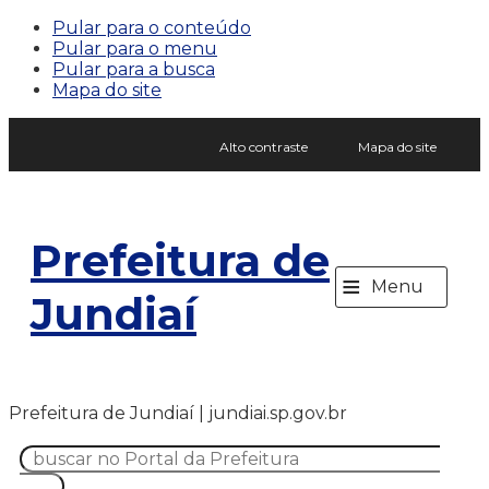
Pular para o conteúdo
Pular para o menu
Pular para a busca
Mapa do site
Alto contraste
Mapa do site
Prefeitura de
≡
Menu
Jundiaí
Prefeitura de Jundiaí | jundiai.sp.gov.br