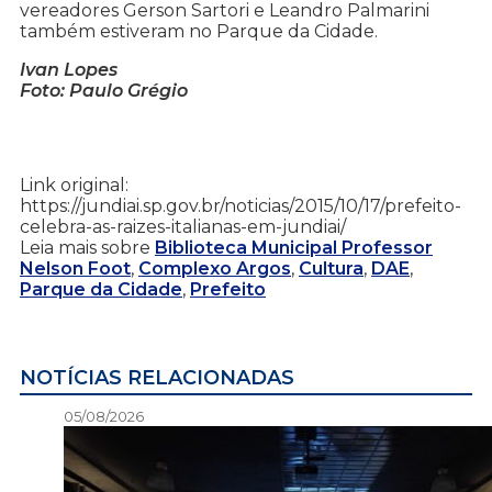
vereadores Gerson Sartori e Leandro Palmarini
também estiveram no Parque da Cidade.
Ivan Lopes
Foto: Paulo Grégio
Link original:
https://jundiai.sp.gov.br/noticias/2015/10/17/prefeito-
celebra-as-raizes-italianas-em-jundiai/
Leia mais sobre
Biblioteca Municipal Professor
Nelson Foot
,
Complexo Argos
,
Cultura
,
DAE
,
Parque da Cidade
,
Prefeito
NOTÍCIAS RELACIONADAS
05/08/2026