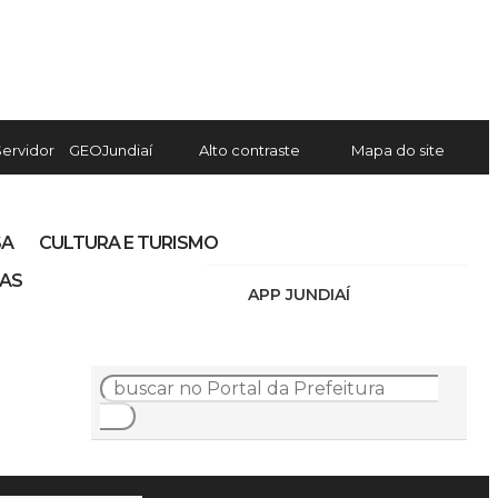
Servidor
GEOJundiaí
Alto contraste
Mapa do site
SA
CULTURA E TURISMO
IAS
APP JUNDIAÍ