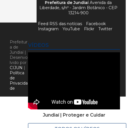
Prefeitura de Jundiaí
Avenida da
Liberdade, s/nº - Jardim Botânico - CEP
13214-900
Feed RSS das notícias
Facebook
Instagram
YouTube
Flickr
Twitter
Prefeitur
VÍDEOS
a de
Jundiaí |
Desenvo
lvido por
CIJUN
|
Política
de
Privacida
de
Jundiaí | Proteger e Cuidar