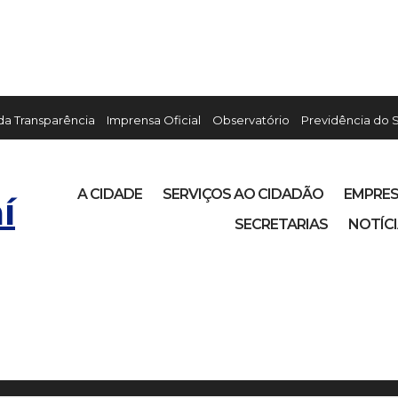
 da Transparência
Imprensa Oficial
Observatório
Previdência do 
A CIDADE
SERVIÇOS AO CIDADÃO
EMPRE
í
SECRETARIAS
NOTÍC