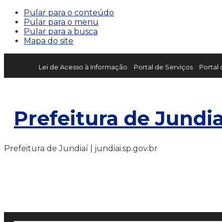
Pular para o conteúdo
Pular para o menu
Pular para a busca
Mapa do site
Lei de Acesso à Informação
Portal de Serviços
Portal
Prefeitura de Jundia
Prefeitura de Jundiaí | jundiai.sp.gov.br