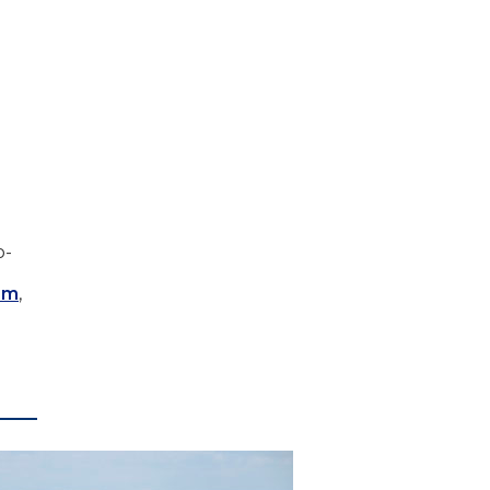
o-
em
,