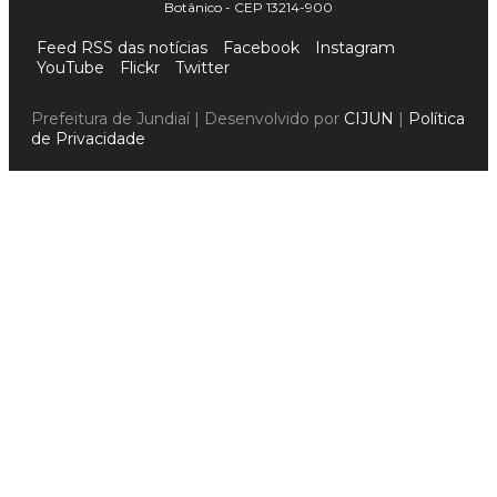
Botânico - CEP 13214-900
Feed RSS das notícias
Facebook
Instagram
YouTube
Flickr
Twitter
Prefeitura de Jundiaí | Desenvolvido por
CIJUN
|
Política
de Privacidade