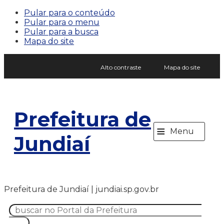
Pular para o conteúdo
Pular para o menu
Pular para a busca
Mapa do site
Alto contraste
Mapa do site
Prefeitura de
≡
Menu
Jundiaí
Prefeitura de Jundiaí | jundiai.sp.gov.br