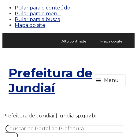
Pular para o conteúdo
Pular para o menu
Pular para a busca
Mapa do site
Alto contraste
Mapa do site
Prefeitura de
≡
Menu
Jundiaí
Prefeitura de Jundiaí | jundiai.sp.gov.br