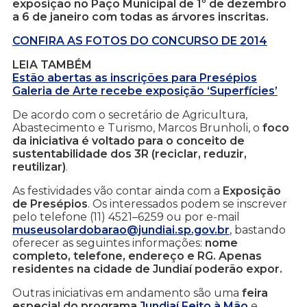
exposição no Paço Municipal de 1º de dezembro
a 6 de janeiro com todas as árvores inscritas.
CONFIRA AS FOTOS DO CONCURSO DE 2014
LEIA TAMBÉM
Estão abertas as inscrições para Presépios
Galeria de Arte recebe exposição ‘Superfícies’
De acordo com o secretário de Agricultura,
Abastecimento e Turismo, Marcos Brunholi, o
foco
da iniciativa é voltado para o conceito de
sustentabilidade dos 3R (reciclar, reduzir,
reutilizar)
.
As festividades vão contar ainda com a
Exposição
de Presépios
. Os interessados podem se inscrever
pelo telefone (11) 4521–6259 ou por e-mail
museusolardobarao@jundiai.sp.gov.br
, bastando
oferecer as seguintes informações:
nome
completo, telefone, endereço e RG. Apenas
residentes na cidade de Jundiaí poderão expor.
Outras iniciativas em andamento são uma
feira
especial do programa
Jundiaí Feito à Mão
e