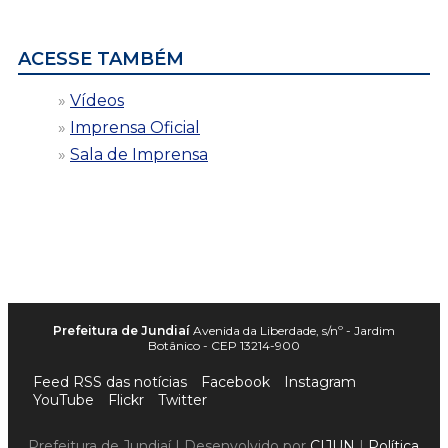
data
ACESSE TAMBÉM
Vídeos
Imprensa Oficial
Sala de Imprensa
Prefeitura de Jundiaí
Avenida da Liberdade, s/nº - Jardim
Botânico - CEP 13214-900
Feed RSS das notícias
Facebook
Instagram
YouTube
Flickr
Twitter
Prefeitura de Jundiaí | Desenvolvido por
CIJUN
|
Política