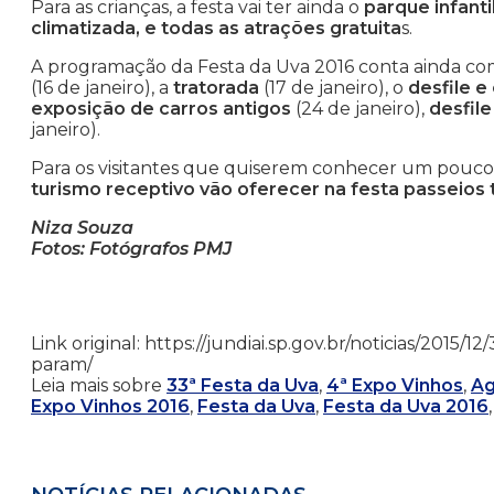
Para as crianças, a festa vai ter ainda o
parque infant
climatizada, e todas as atrações gratuita
s.
A programação da Festa da Uva 2016 conta ainda com
(16 de janeiro), a
tratorada
(17 de janeiro), o
desfile e
exposição de carros antigos
(24 de janeiro),
desfile
janeiro).
Para os visitantes que quiserem conhecer um pouco 
turismo receptivo vão oferecer na festa passeios tu
Niza Souza
Fotos: Fotógrafos PMJ
Link original: https://jundiai.sp.gov.br/noticias/2015
param/
Leia mais sobre
33ª Festa da Uva
,
4ª Expo Vinhos
,
Ag
Expo Vinhos 2016
,
Festa da Uva
,
Festa da Uva 2016