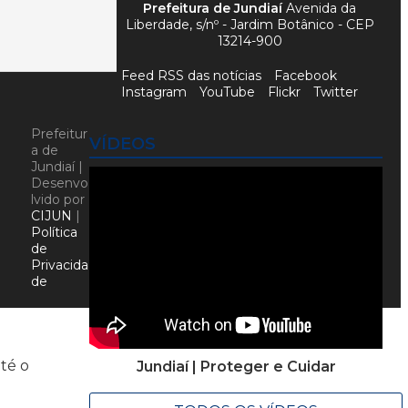
Prefeitura de Jundiaí
Avenida da
Liberdade, s/nº - Jardim Botânico - CEP
13214-900
Feed RSS das notícias
Facebook
Instagram
YouTube
Flickr
Twitter
Prefeitur
VÍDEOS
a de
Jundiaí |
Desenvo
lvido por
CIJUN
|
Política
de
Privacida
de
até o
Jundiaí | Proteger e Cuidar