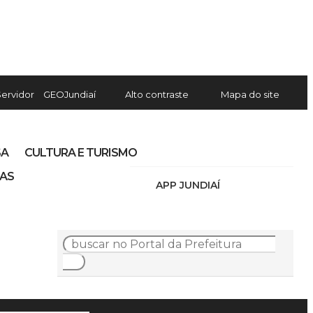
Servidor
GEOJundiaí
Alto contraste
Mapa do site
SA
CULTURA E TURISMO
IAS
APP JUNDIAÍ