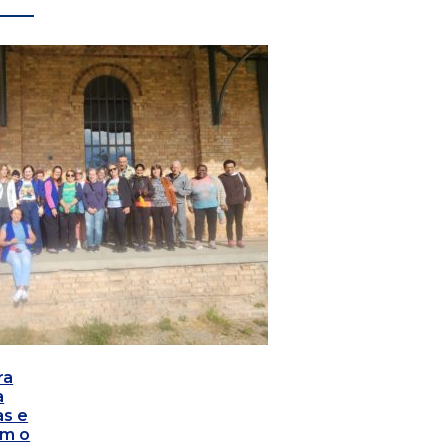
ra
a
as e
om o