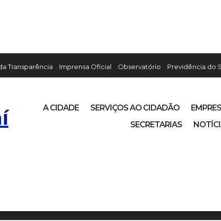
 da Transparência
Imprensa Oficial
Observatório
Previdência do 
A CIDADE
SERVIÇOS AO CIDADÃO
EMPRE
í
SECRETARIAS
NOTÍC