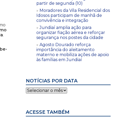
partir de segunda (10)
Moradores da Vila Residencial dos
Idosos participam de manhã de
convivência e integração
smo
Jundiaí amplia ação para
omo
organizar fiação aérea e reforçar
ra
.
segurança nos postes da cidade
Agosto Dourado reforça
mbe-
importância do aleitamento
materno e mobiliza ações de apoio
às famílias em Jundiaí
NOTÍCIAS POR DATA
Notícias
por
data
ACESSE TAMBÉM