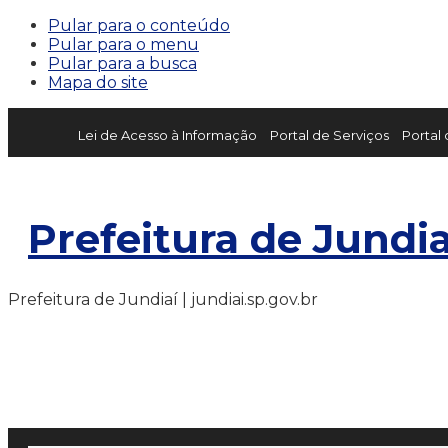
Pular para o conteúdo
Pular para o menu
Pular para a busca
Mapa do site
Lei de Acesso à Informação
Portal de Serviços
Portal
Prefeitura de Jundia
Prefeitura de Jundiaí | jundiai.sp.gov.br