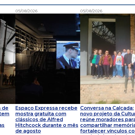
05/08/2026
05/08/2026
m de
Espaço Expressa recebe
Conversa na Calçada:
 tem
mostra gratuita com
novo projeto da Cultu
clássicos de Alfred
reúne moradores par
as
Hitchcock durante o mês
compartilhar memóri
de agosto
fortalecer vínculos c