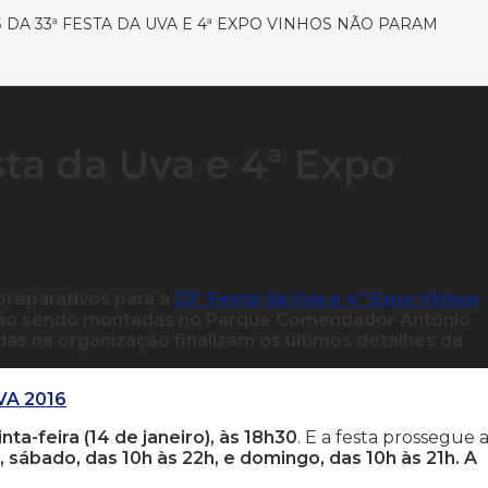
DA 33ª FESTA DA UVA E 4ª EXPO VINHOS NÃO PARAM
sta da Uva e 4ª Expo
preparativos para a
33ª Festa da Uva e 4ª Expo Vinhos
estão sendo montadas no Parque Comendador Antônio
das na organização finalizam os últimos detalhes da
VA 2016
inta-feira (14 de janeiro), às 18h30
. E a festa prossegue 
h, sábado, das 10h às 22h, e domingo, das 10h às 21h. A