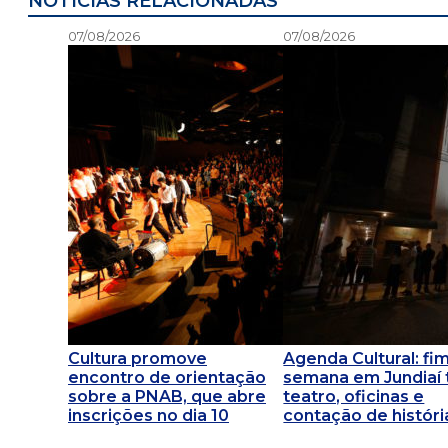
NOTÍCIAS RELACIONADAS
07/08/2026
07/08/2026
Cultura promove
Agenda Cultural: fi
encontro de orientação
semana em Jundiaí
sobre a PNAB, que abre
teatro, oficinas e
inscrições no dia 10
contação de históri