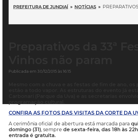
PREFEITURA DE JUNDIAÍ
»
NOTÍCIAS
»
PREPARATIVOS 
Preparativos da 33ª Fe
Vinhos não param
Publicada em 30/12/2015 às 16:15
Mesmo com a chuva e as festas de fim de ano, os 
estão a todo vapor. As estruturas do evento já 
Carbonari (Parque da Uva) e as secretarias envolvi
programação cultural.
CONFIRA AS FOTOS DAS VISITAS DA CORTE DA U
A cerimônia oficial de abertura está marcada para
qu
domingo (31)
, sempre
de sexta-feira, das 18h às 22
entrada é gratuita.