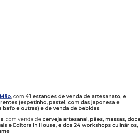
à Mão
, com
41 estandes de venda de artesanato, e
erentes
(espetinho, pastel, comidas japonesa e
a bafo e outras) e de venda de bebidas
.
os
, com venda de
cerveja artesanal, pães, massas, doce
is e Editora In House, e dos 24 workshops culinários,
rame
.