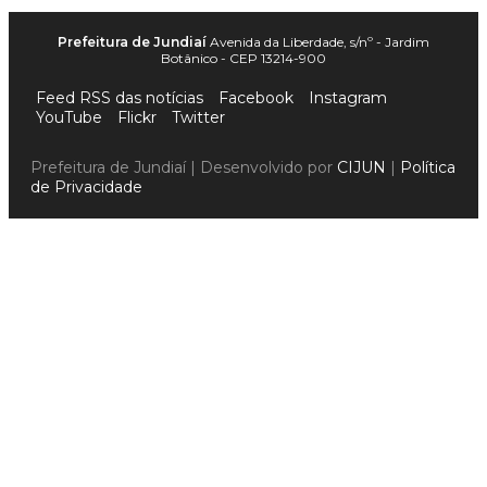
Prefeitura de Jundiaí
Avenida da Liberdade, s/nº - Jardim
Botânico - CEP 13214-900
Feed RSS das notícias
Facebook
Instagram
YouTube
Flickr
Twitter
Prefeitura de Jundiaí | Desenvolvido por
CIJUN
|
Política
de Privacidade