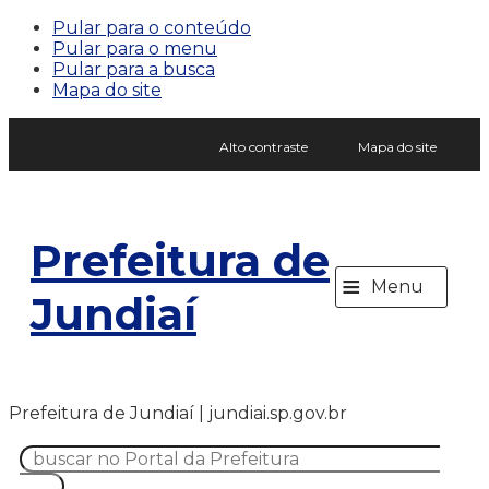
Pular para o conteúdo
Pular para o menu
Pular para a busca
Mapa do site
Alto contraste
Mapa do site
Prefeitura de
≡
Menu
Jundiaí
Prefeitura de Jundiaí | jundiai.sp.gov.br