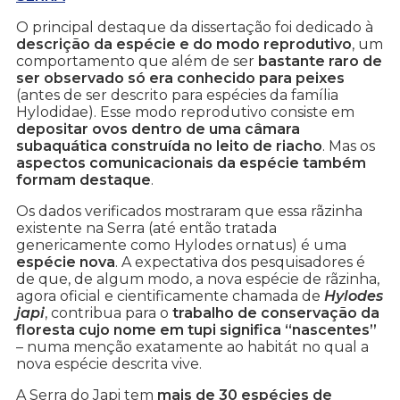
O principal destaque da dissertação foi dedicado à
descrição da espécie e do modo reprodutivo
, um
comportamento que além de ser
bastante raro de
ser observado só era conhecido para peixes
(antes de ser descrito para espécies da família
Hylodidae). Esse modo reprodutivo consiste em
depositar ovos dentro de uma câmara
subaquática construída no leito de riacho
. Mas os
aspectos comunicacionais da espécie também
formam destaque
.
Os dados verificados mostraram que essa rãzinha
existente na Serra (até então tratada
genericamente como Hylodes ornatus) é uma
espécie nova
. A expectativa dos pesquisadores é
de que, de algum modo, a nova espécie de rãzinha,
agora oficial e cientificamente chamada de
Hylodes
japi
, contribua para o
trabalho de conservação da
floresta cujo nome em tupi significa “nascentes”
– numa menção exatamente ao habitát no qual a
nova espécie descrita vive.
A Serra do Japi tem
mais de 30 espécies de