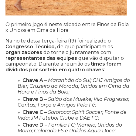
O primeiro jogo é neste sábado entre Finos da Bola
x Unidos em Cima da Hora
Na noite dessa terça-feira (19) foi realizado o
Congresso Técnico,
de que participaram os
organizadores
do torneio juntamente com
representantes das equipes
que vão disputar o
campeonato. Durante a reunião os
times foram
divididos por sorteio em quatro chaves
:
Chave A
–
Maranhão do Sul; CHJ Amigos do
Bier; Cruzeiro da Morada; Unidos em Cima da
Hora e Finos da Bola;
Chave B
–
Salão dos Muleke; Vila Progresso;
Caritas; Força e Amigos Pela Fé;
Chave C
–
Sororoca; Spirit Soccer; Fonte de
Vida; JM Futebol Clube e DAE FC;
Chave D
–
Família FC; Vianelo; Unidos do
Morro; Colorado FS e Unidos Água Doce;