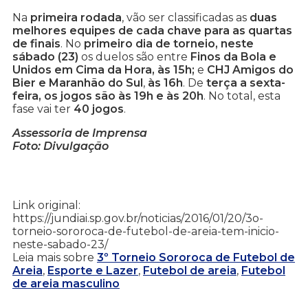
Na
primeira rodada
, vão ser classificadas as
duas
melhores equipes de cada chave para as quartas
de finais
. No
primeiro dia de torneio, neste
sábado (23)
os duelos são entre
Finos da Bola e
Unidos em Cima da Hora, às 15h;
e
CHJ Amigos do
Bier e Maranhão do Sul
,
às 16h
. De
terça a sexta-
feira, os jogos são às 19h e às 20h
. No total, esta
fase vai ter
40 jogos
.
Assessoria de Imprensa
Foto: Divulgação
Link original:
https://jundiai.sp.gov.br/noticias/2016/01/20/3o-
torneio-sororoca-de-futebol-de-areia-tem-inicio-
neste-sabado-23/
Leia mais sobre
3º Torneio Sororoca de Futebol de
Areia
,
Esporte e Lazer
,
Futebol de areia
,
Futebol
de areia masculino