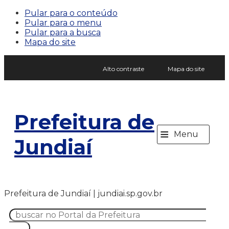
Pular para o conteúdo
Pular para o menu
Pular para a busca
Mapa do site
Alto contraste
Mapa do site
Prefeitura de
≡
Menu
Jundiaí
Prefeitura de Jundiaí | jundiai.sp.gov.br