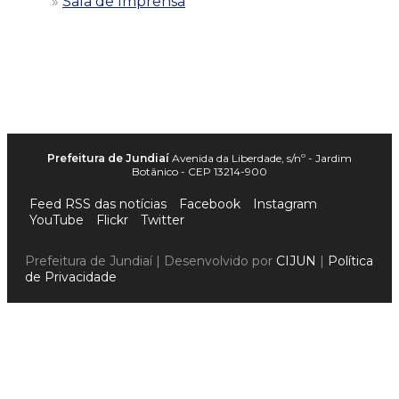
Sala de Imprensa
Prefeitura de Jundiaí
Avenida da Liberdade, s/nº - Jardim
Botânico - CEP 13214-900
Feed RSS das notícias
Facebook
Instagram
YouTube
Flickr
Twitter
Prefeitura de Jundiaí | Desenvolvido por
CIJUN
|
Política
de Privacidade