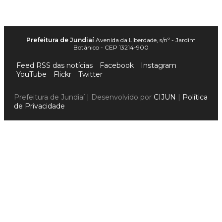
Prefeitura de Jundiaí
Avenida da Liberdade, s/nº - Jardim
Botânico - CEP 13214-900
Feed RSS das notícias
Facebook
Instagram
YouTube
Flickr
Twitter
Prefeitura de Jundiaí | Desenvolvido por
CIJUN
|
Política
de Privacidade