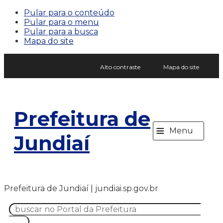
Pular para o conteúdo
Pular para o menu
Pular para a busca
Mapa do site
Alto contraste
Mapa do site
Prefeitura de
≡
Menu
Jundiaí
Prefeitura de Jundiaí | jundiai.sp.gov.br