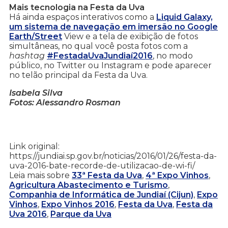
Mais tecnologia na Festa da Uva
Há ainda espaços interativos
como a
Liquid Galaxy,
um sistema de navegação em imersão no Google
Earth/Street
View e a tela de exibição de fotos
simultâneas, no qual você posta fotos com a
hashtag
#FestadaUvaJundiaí2016
, no modo
público, no Twitter ou Instagram e pode aparecer
no telão principal da Festa da Uva.
Isabela Silva
Fotos: Alessandro Rosman
Link original:
https://jundiai.sp.gov.br/noticias/2016/01/26/festa-da-
uva-2016-bate-recorde-de-utilizacao-de-wi-fi/
Leia mais sobre
33ª Festa da Uva
,
4ª Expo Vinhos
,
Agricultura Abastecimento e Turismo
,
Companhia de Informática de Jundiaí (Cijun)
,
Expo
Vinhos
,
Expo Vinhos 2016
,
Festa da Uva
,
Festa da
Uva 2016
,
Parque da Uva