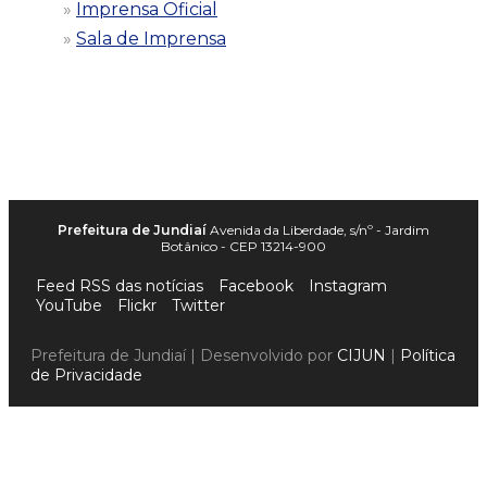
Imprensa Oficial
Sala de Imprensa
Prefeitura de Jundiaí
Avenida da Liberdade, s/nº - Jardim
Botânico - CEP 13214-900
Feed RSS das notícias
Facebook
Instagram
YouTube
Flickr
Twitter
Prefeitura de Jundiaí | Desenvolvido por
CIJUN
|
Política
de Privacidade