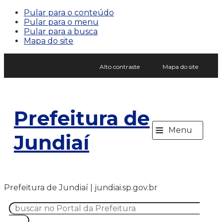
Pular para o conteúdo
Pular para o menu
Pular para a busca
Mapa do site
Alto contraste
Mapa do site
Prefeitura de
≡
Menu
Jundiaí
Prefeitura de Jundiaí | jundiai.sp.gov.br