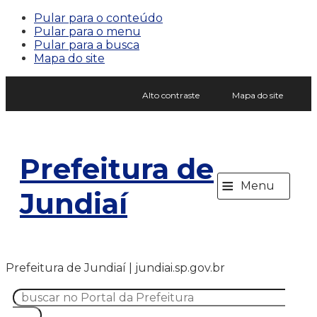
Pular para o conteúdo
Pular para o menu
Pular para a busca
Mapa do site
Alto contraste
Mapa do site
Prefeitura de
≡
Menu
Jundiaí
Prefeitura de Jundiaí | jundiai.sp.gov.br