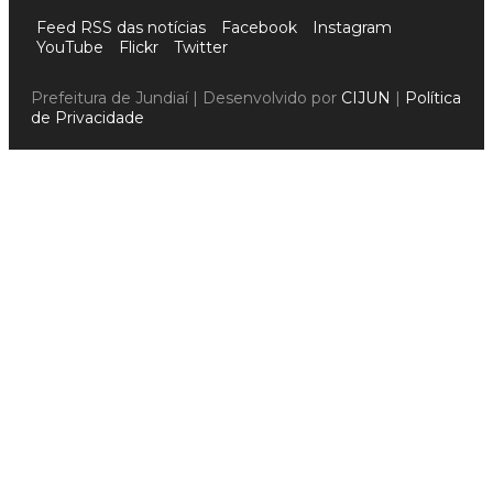
Feed RSS das notícias
Facebook
Instagram
YouTube
Flickr
Twitter
Prefeitura de Jundiaí | Desenvolvido por
CIJUN
|
Política
de Privacidade