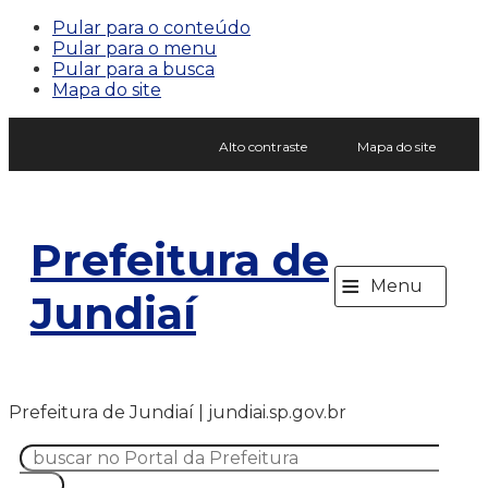
Pular para o conteúdo
Pular para o menu
Pular para a busca
Mapa do site
Alto contraste
Mapa do site
Prefeitura de
≡
Menu
Jundiaí
Prefeitura de Jundiaí | jundiai.sp.gov.br