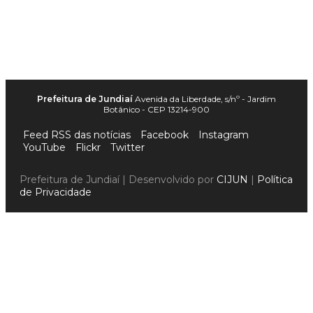
Prefeitura de Jundiaí
Avenida da Liberdade, s/nº - Jardim
Botânico - CEP 13214-900
Feed RSS das notícias
Facebook
Instagram
YouTube
Flickr
Twitter
Prefeitura de Jundiaí | Desenvolvido por
CIJUN
|
Política
de Privacidade