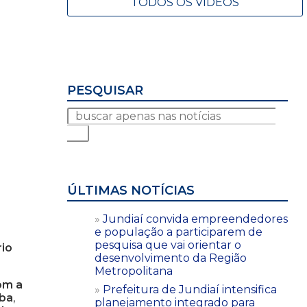
TODOS OS VÍDEOS
PESQUISAR
ÚLTIMAS NOTÍCIAS
Jundiaí convida empreendedores
e população a participarem de
pesquisa que vai orientar o
rio
desenvolvimento da Região
Metropolitana
om a
Prefeitura de Jundiaí intensifica
aba
,
planejamento integrado para