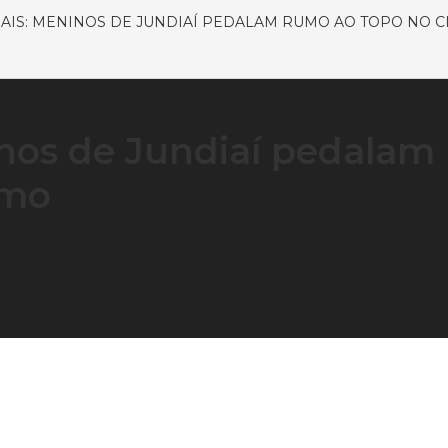
AIS: MENINOS DE JUNDIAÍ PEDALAM RUMO AO TOPO NO C
nos de Jundiaí pedalam
smo