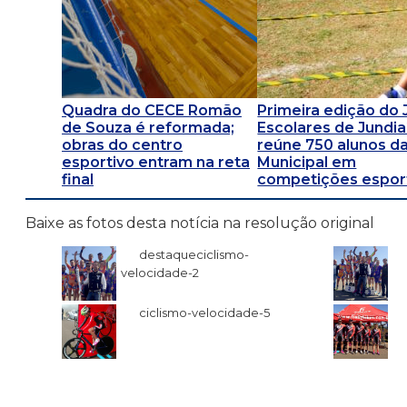
Quadra do CECE Romão
Primeira edição do
de Souza é reformada;
Escolares de Jundia
obras do centro
reúne 750 alunos d
esportivo entram na reta
Municipal em
final
competições espor
Baixe as fotos desta notícia na resolução original
destaqueciclismo-
velocidade-2
ciclismo-velocidade-5