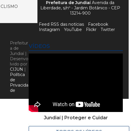
Prefeitura de Jundiaí
Avenida da
ICLISMO
Liberdade, s/nº - Jardim Botânico - CEP
13214-900
Feed RSS das notícias
Facebook
Instagram
YouTube
Flickr
Twitter
Prefeitur
VÍDEOS
a de
Jundiaí |
Desenvo
lvido por
CIJUN
|
Política
de
Privacida
de
Jundiaí | Proteger e Cuidar