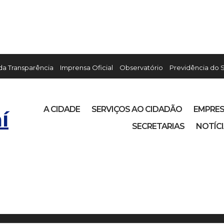
 da Transparência
Imprensa Oficial
Observatório
Previdência do 
A CIDADE
SERVIÇOS AO CIDADÃO
EMPRE
í
SECRETARIAS
NOTÍC