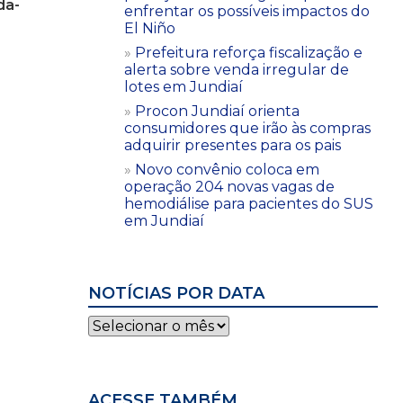
da-
enfrentar os possíveis impactos do
El Niño
Prefeitura reforça fiscalização e
alerta sobre venda irregular de
lotes em Jundiaí
Procon Jundiaí orienta
consumidores que irão às compras
adquirir presentes para os pais
Novo convênio coloca em
operação 204 novas vagas de
hemodiálise para pacientes do SUS
em Jundiaí
NOTÍCIAS POR DATA
Notícias
por
data
ACESSE TAMBÉM