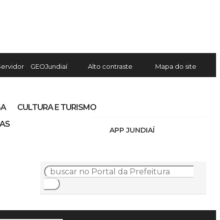
Servidor
GEOJundiaí
Alto contraste
Mapa do site
SA
CULTURA E TURISMO
IAS
APP JUNDIAÍ