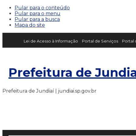
Pular para o conteúdo
Pular para o menu
Pular para a busca
Mapa do site
Lei de Acesso à Informação
Portal de Serviços
Portal
Prefeitura de Jundia
Prefeitura de Jundiaí | jundiai.sp.gov.br