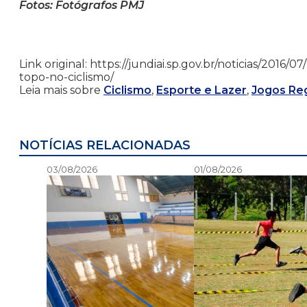
Fotos: Fotógrafos PMJ
Link original: https://jundiai.sp.gov.br/noticias/201
topo-no-ciclismo/
Leia mais sobre
Ciclismo
,
Esporte e Lazer
,
Jogos Reg
NOTÍCIAS RELACIONADAS
03/08/2026
01/08/2026