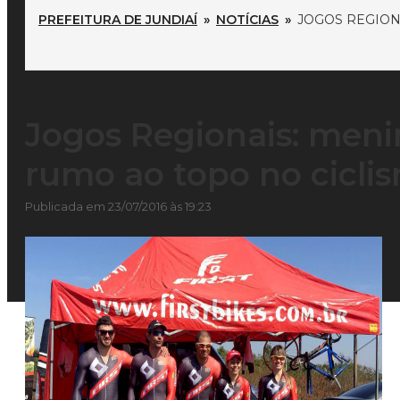
PREFEITURA DE JUNDIAÍ
»
NOTÍCIAS
»
JOGOS REGION
Jogos Regionais: meni
rumo ao topo no cicli
Publicada em 23/07/2016 às 19:23