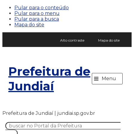
Pular para o conteúdo
Pular para o menu
Pular para a busca
Mapa do site
Alto contraste
Mapa do site
Prefeitura de
≡
Menu
Jundiaí
Prefeitura de Jundiaí | jundiai.sp.gov.br