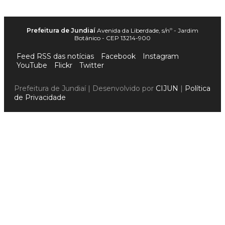
Prefeitura de Jundiaí
Avenida da Liberdade, s/nº - Jardim
Botânico - CEP 13214-900
Feed RSS das notícias
Facebook
Instagram
YouTube
Flickr
Twitter
Prefeitura de Jundiaí | Desenvolvido por
CIJUN
|
Política
de Privacidade