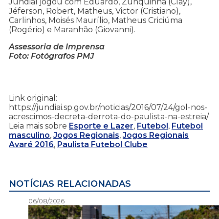
Jundiaí jogou com Eduardo, Zunquinha (Clay),
Jéferson, Robert, Matheus, Victor (Cristiano),
Carlinhos, Moisés Maurílio, Matheus Criciúma
(Rogério) e Maranhão (Giovanni).
Assessoria de Imprensa
Foto: Fotógrafos PMJ
Link original:
https://jundiai.sp.gov.br/noticias/2016/07/24/gol-nos-
acrescimos-decreta-derrota-do-paulista-na-estreia/
Leia mais sobre
Esporte e Lazer
,
Futebol
,
Futebol
masculino
,
Jogos Regionais
,
Jogos Regionais
Avaré 2016
,
Paulista Futebol Clube
NOTÍCIAS RELACIONADAS
06/08/2026