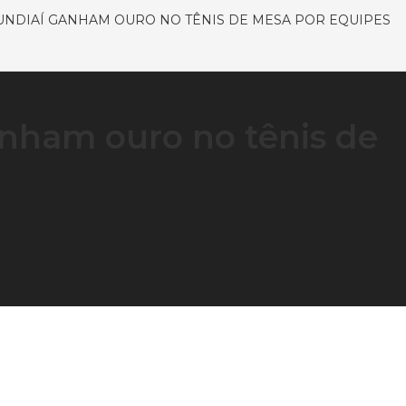
UNDIAÍ GANHAM OURO NO TÊNIS DE MESA POR EQUIPES
nham ouro no tênis de