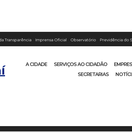
 da Transparência
Imprensa Oficial
Observatório
Previdência do 
A CIDADE
SERVIÇOS AO CIDADÃO
EMPRE
í
SECRETARIAS
NOTÍC