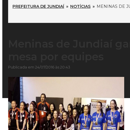
PREFEITURA DE JUNDIAÍ
»
NOTÍCIAS
»
MENINAS DE J
Meninas de Jundiaí ga
mesa por equipes
Publicada em 24/07/2016 às 20:43