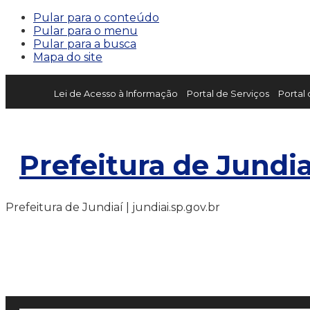
Pular para o conteúdo
Pular para o menu
Pular para a busca
Mapa do site
Lei de Acesso à Informação
Portal de Serviços
Portal
Prefeitura de Jundia
Prefeitura de Jundiaí | jundiai.sp.gov.br