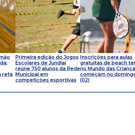
omão
Primeira edição do Jogos
Inscrições para aulas
da;
Escolares de Jundiaí
gratuitas de beach te
reúne 750 alunos da Rede
no Mundo das Crianç
 reta
Municipal em
começam no doming
competições esportivas
(02)