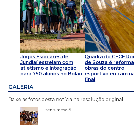
Jogos Escolares de
Quadra do CECE R
Jundiaí estreiam com
de Souza é reforma
atletismo e integração
obras do centro
para 750 alunos no Bolão
esportivo entram na
final
GALERIA
Baixe as fotos desta notícia na resolução original
tenis-mesa-5