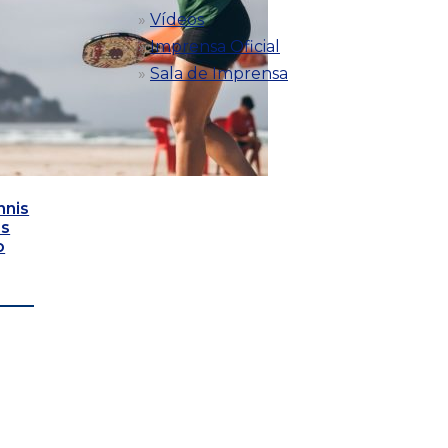
Vídeos
Imprensa Oficial
Sala de Imprensa
nnis
as
o