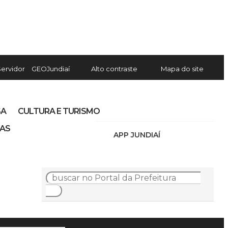
Servidor
GEOJundiaí
Alto contraste
Mapa do site
SA
CULTURA E TURISMO
IAS
APP JUNDIAÍ