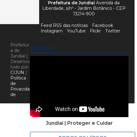
Prefeitura de Jundiaí
Avenida da
Liberdade, s/nº - Jardim Botânico - CEP
13214-900
Feed RSS das notícias
Facebook
Instagram
YouTube
Flickr
Twitter
Prefeitur
VÍDEOS
a de
Jundiaí |
Desenvo
lvido por
CIJUN
|
Política
de
Privacida
de
Jundiaí | Proteger e Cuidar