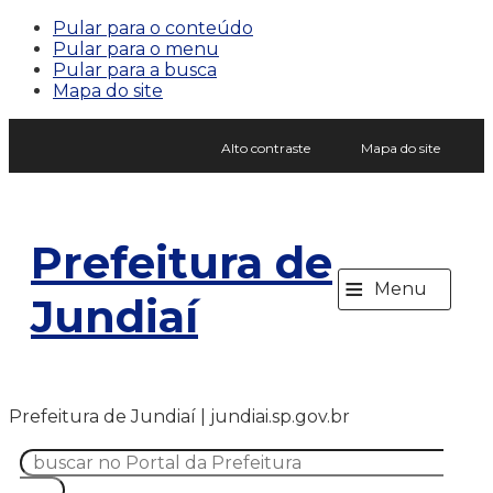
Pular para o conteúdo
Pular para o menu
Pular para a busca
Mapa do site
Alto contraste
Mapa do site
Prefeitura de
≡
Menu
Jundiaí
Prefeitura de Jundiaí | jundiai.sp.gov.br