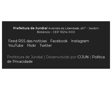
Prefeitura de Jundiaí
Avenida da Liberdade, s/nº - Jardim
Botânico - CEP 13214-900
Feed RSS das notícias
Facebook
Instagram
YouTube
Flickr
Twitter
Prefeitura de Jundiaí | Desenvolvido por
CIJUN
|
Política
de Privacidade