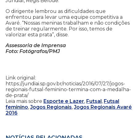
Jundiaí, Régis Belode.
O dirigente lembrou as dificuldades que
enfrentou para levar uma equipe competitiva a
Avaré. “Nossas meninas trabalham e não condições
de treinar regularmente. Por isso, temos de
valorizar esta prata”, disse.
Assessoria de Imprensa
Foto: Fotógrafos/PMJ
Link original:
https://jundiai.sp.gov.br/noticias/2016/07/27/jogos-
regionais-futsal-feminino-termina-com-a-medalha-
de-prata/
Leia mais sobre
Esporte e Lazer
,
Futsal
,
Futsal
feminino
,
Jogos Regionais
,
Jogos Regionais Avaré
2016
NOTÍCIAS RELACIONADAS