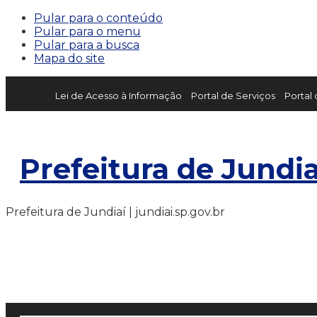
Pular para o conteúdo
Pular para o menu
Pular para a busca
Mapa do site
Lei de Acesso à Informação
Portal de Serviços
Portal
Prefeitura de Jundia
Prefeitura de Jundiaí | jundiai.sp.gov.br