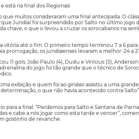
 está na final dos Regionais
 que muitos consideraram uma final antecipada. O cláss
que Jundiaí foi surpreendido por Salto no último jogo 
 da chave, o que o levou a cruzar os sorocabanos na semi
a vitória até o fim. O primeiro tempo terminou 7 a 6 para
Na prorrogação, os jundiaienses levaram a melhor: 24 a 21
cou 11 gols. João Paulo (4), Dudu e Vinícius (3), Anderson
adrenalina do jogo foi tão grande que o técnico de Soro
dico.
ma exibição e quem foi ao ginásio assistiu a uma grande
determinação, o que não havia acontecido contra Salto”
io para a final. “Perdemos para Salto e Santana de Parn
es e cabe a nós jogar como esta tarde e vencer”, come
um gostinho de revanche.