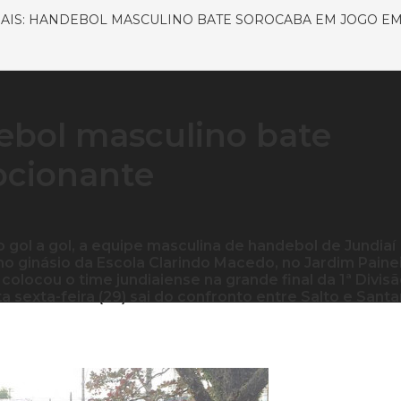
AIS: HANDEBOL MASCULINO BATE SOROCABA EM JOGO E
ebol masculino bate
ocionante
gol a gol, a equipe masculina de handebol de Jundiaí
no ginásio da Escola Clarindo Macedo, no Jardim Painei
colocou o time jundiaiense na grande final da 1ª Divis
 sexta-feira (29) sai do confronto entre Salto e Sant