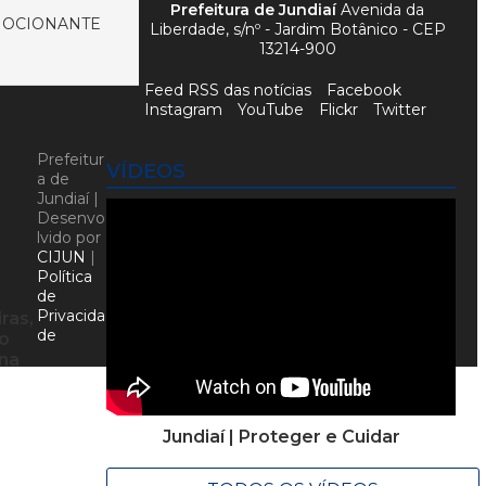
Prefeitura de Jundiaí
Avenida da
MOCIONANTE
Liberdade, s/nº - Jardim Botânico - CEP
13214-900
Feed RSS das notícias
Facebook
Instagram
YouTube
Flickr
Twitter
Prefeitur
VÍDEOS
a de
Jundiaí |
Desenvo
lvido por
CIJUN
|
Política
de
Privacida
ras,
de
ão
ana
Jundiaí | Proteger e Cuidar