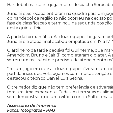
Handebol masculino joga muito, despacha Sorocaba e
Jundiaí e Sorocaba entraram na quadra para um jogo
do handebol da região só não ocorreu na decisão por
fase de classificação e terminou na segunda posição
desta quinta-feira.
A partida foi dramática. As duas equipes brigaram pel
Jundiaí e a etapa final acabou empatada em 17 a 17. 
O artilheiro da tarde decisiva foi Guilherme, que mar
Amendoim, Bruno e Jair (1) completaram o placar. A 
sofreu um mal súbito e precisou de atendimento mé
“Foi um jogo em que as duas equipes fizeram uma óti
partida, inesquecível. Jogamos com muita atenção e 
destacou o técnico Daniel Luiz Setina.
O treinador diz que não tem preferência de adversár
tem um time experiente. Cada um tem suas qualidad
sem demonstrar que uma vitória contra Salto teria 
Assessoria de Imprensa
Fotos: fotógrafos – PMJ