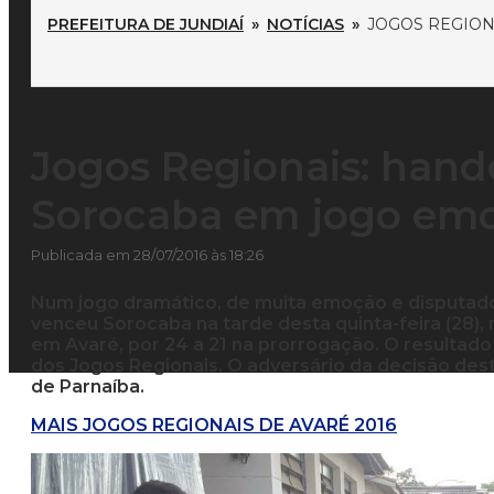
PREFEITURA DE JUNDIAÍ
»
NOTÍCIAS
»
JOGOS REGION
Jogos Regionais: hand
Sorocaba em jogo em
Publicada em 28/07/2016 às 18:26
Num jogo dramático, de muita emoção e disputado 
venceu Sorocaba na tarde desta quinta-feira (28), 
em Avaré, por 24 a 21 na prorrogação. O resultado 
dos Jogos Regionais. O adversário da decisão desta
de Parnaíba.
MAIS JOGOS REGIONAIS DE AVARÉ 2016