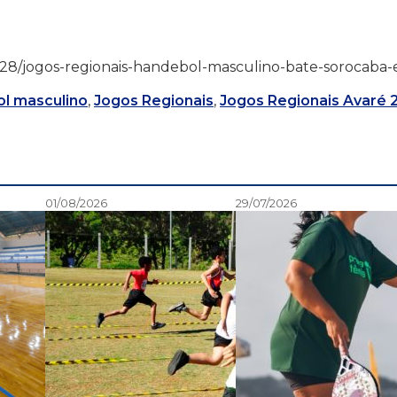
6/07/28/jogos-regionais-handebol-masculino-bate-sorocaba
l masculino
,
Jogos Regionais
,
Jogos Regionais Avaré 
01/08/2026
29/07/2026