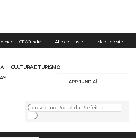
Servidor
GEOJundiaí
Alto contraste
Mapa do site
SA
CULTURA E TURISMO
IAS
APP JUNDIAÍ