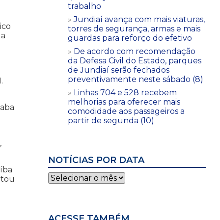
trabalho
Jundiaí avança com mais viaturas,
ico
torres de segurança, armas e mais
da
guardas para reforço do efetivo
De acordo com recomendação
da Defesa Civil do Estado, parques
de Jundiaí serão fechados
preventivamente neste sábado (8)
.
Linhas 704 e 528 recebem
melhorias para oferecer mais
caba
comodidade aos passageiros a
partir de segunda (10)
,
NOTÍCIAS POR DATA
aíba
Notícias
ntou
por
data
ACESSE TAMBÉM