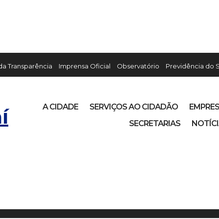
 da Transparência
Imprensa Oficial
Observatório
Previdência do 
A CIDADE
SERVIÇOS AO CIDADÃO
EMPRE
í
SECRETARIAS
NOTÍC