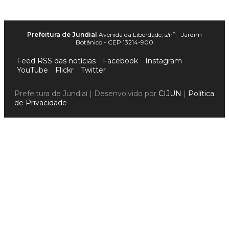
Prefeitura de Jundiaí
Avenida da Liberdade, s/nº - Jardim
Botânico - CEP 13214-900
Feed RSS das notícias
Facebook
Instagram
YouTube
Flickr
Twitter
Prefeitura de Jundiaí | Desenvolvido por
CIJUN
|
Política
de Privacidade