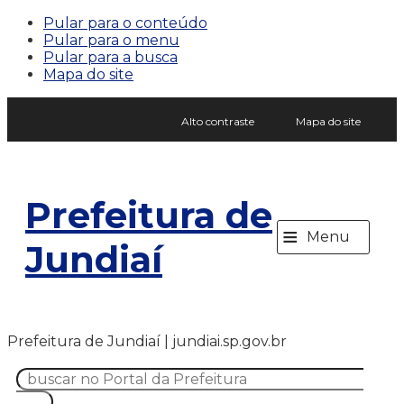
Pular para o conteúdo
Pular para o menu
Pular para a busca
Mapa do site
Alto contraste
Mapa do site
Prefeitura de
≡
Menu
Jundiaí
Prefeitura de Jundiaí | jundiai.sp.gov.br