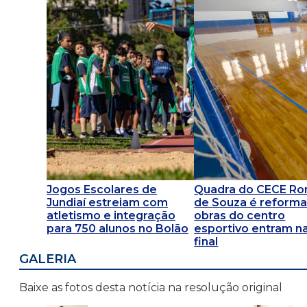
Jogos Escolares de
Quadra do CECE R
Jundiaí estreiam com
de Souza é reforma
atletismo e integração
obras do centro
para 750 alunos no Bolão
esportivo entram na
final
GALERIA
Baixe as fotos desta notícia na resolução original