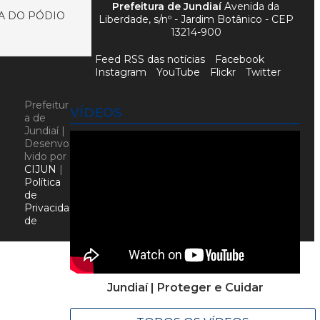
Prefeitura de Jundiaí
Avenida da
RA DO PÓDIO
Liberdade, s/nº - Jardim Botânico - CEP
13214-900
Feed RSS das notícias
Facebook
Instagram
YouTube
Flickr
Twitter
Prefeitur
VÍDEOS
a de
Jundiaí |
Desenvo
lvido por
CIJUN
|
Política
de
Privacida
de
Jundiaí | Proteger e Cuidar