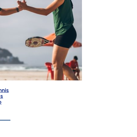
nnis
as
o