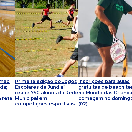
omão
Primeira edição do Jogos
Inscrições para aulas
da;
Escolares de Jundiaí
gratuitas de beach te
reúne 750 alunos da Rede
no Mundo das Crianç
 reta
Municipal em
começam no doming
competições esportivas
(02)