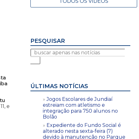
TODOS OS VÍDEOS
PESQUISAR
sta
íba
ÚLTIMAS NOTÍCIAS
Jogos Escolares de Jundiaí
tu
estreiam com atletismo e
1, e
integração para 750 alunos no
Bolão
Expediente do Fundo Social é
alterado nesta sexta-feira (7)
devido à manutenção no Parque