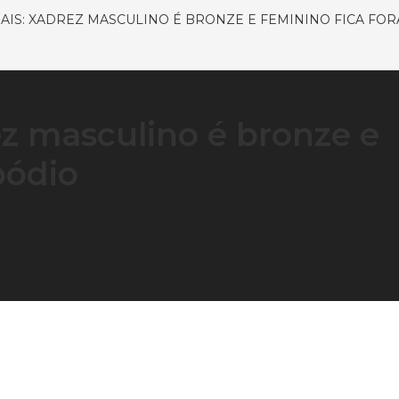
AIS: XADREZ MASCULINO É BRONZE E FEMININO FICA FO
ez masculino é bronze e
pódio