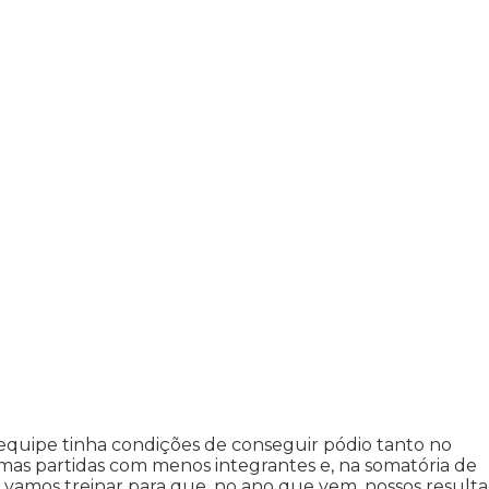
 equipe tinha condições de conseguir pódio tanto no
mas partidas com menos integrantes e, na somatória de
e vamos treinar para que, no ano que vem, nossos result