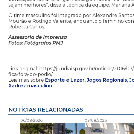
sejam melhores”, disse a técnica da equipe, Mariana A
O time masculino foi integrado por Alexandre Santos,
Mourão e Rodrigo Valente, enquanto o feminino conto
Roberta Carlos.
Assessoria de Imprensa
Fotos: Fotógrafos PMJ
Link original: https://jundiai.sp.gov.br/noticias/201
fica-fora-do-podio/
Leia mais sobre
Esporte e Lazer
,
Jogos Regionais
,
J
Xadrez masculino
NOTÍCIAS RELACIONADAS
06/08/2026
03/08/2026