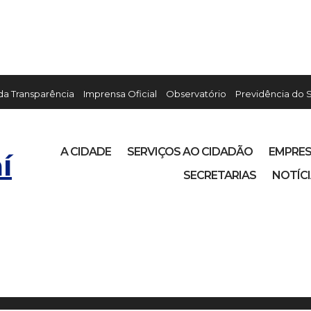
 da Transparência
Imprensa Oficial
Observatório
Previdência do 
A CIDADE
SERVIÇOS AO CIDADÃO
EMPRE
í
SECRETARIAS
NOTÍC