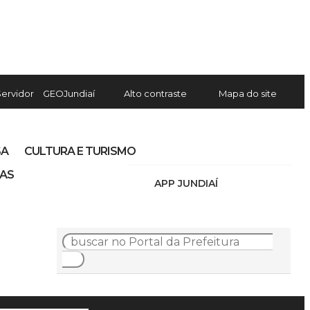
Servidor
GEOJundiaí
Alto contraste
Mapa do site
SA
CULTURA E TURISMO
IAS
APP JUNDIAÍ