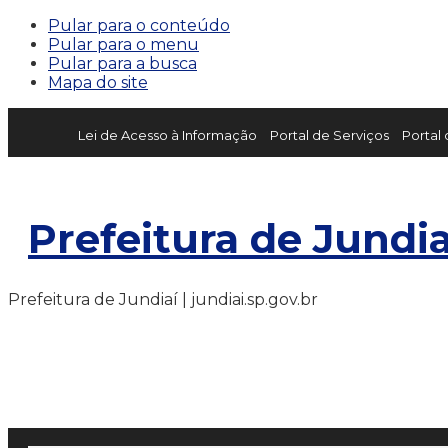
Pular para o conteúdo
Pular para o menu
Pular para a busca
Mapa do site
Lei de Acesso à Informação
Portal de Serviços
Portal
Prefeitura de Jundia
Prefeitura de Jundiaí | jundiai.sp.gov.br