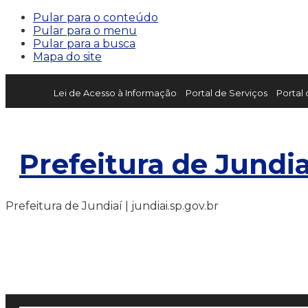
Pular para o conteúdo
Pular para o menu
Pular para a busca
Mapa do site
Lei de Acesso à Informação
Portal de Serviços
Portal
Prefeitura de Jundia
Prefeitura de Jundiaí | jundiai.sp.gov.br