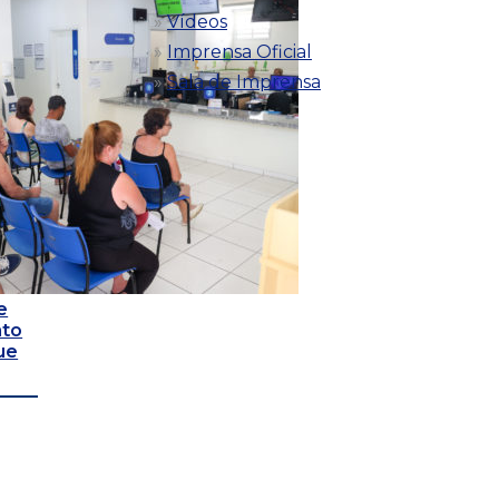
Vídeos
Imprensa Oficial
Sala de Imprensa
e
nto
ue