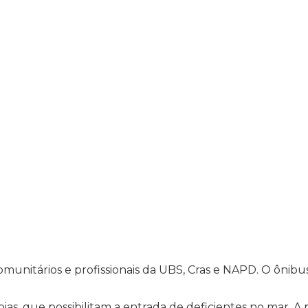
nitários e profissionais da UBS, Cras e NAPD. O ônibus
ias, que possibilitam a entrada de deficientes no mar. A 