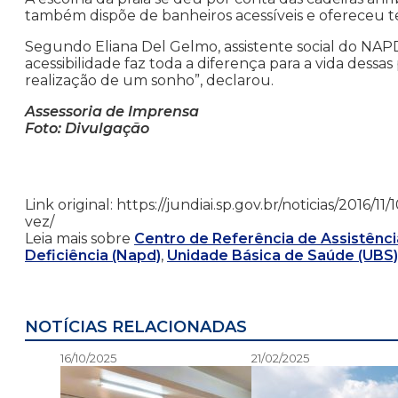
também dispõe de banheiros acessíveis e ofereceu t
Segundo Eliana Del Gelmo, assistente social do NAPD, 
acessibilidade faz toda a diferença para a vida dessas 
realização de um sonho”, declarou.
Assessoria de Imprensa
Foto: Divulgação
Link original: https://jundiai.sp.gov.br/noticias/2016/
vez/
Leia mais sobre
Centro de Referência de Assistência
Deficiência (Napd)
,
Unidade Básica de Saúde (UBS)
NOTÍCIAS RELACIONADAS
16/10/2025
21/02/2025