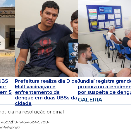
 UBS
Prefeitura realiza dia D de
Jundiaí registra grand
por
Multivacinação e
procura no atendime
 em 5
enfrentamento da
por suspeita de deng
dengue em duas UBSs da
GALERIA
cidade
notícia na resolução original
45c72f19-1745-43d4-97b8-
b1fefa0962