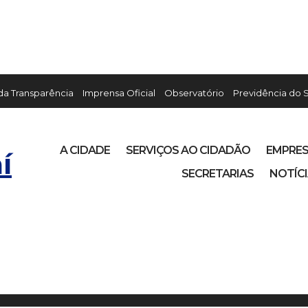
 da Transparência
Imprensa Oficial
Observatório
Previdência do 
A CIDADE
SERVIÇOS AO CIDADÃO
EMPRE
í
SECRETARIAS
NOTÍC