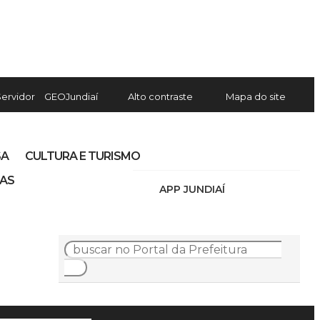
Servidor
GEOJundiaí
Alto contraste
Mapa do site
SA
CULTURA E TURISMO
IAS
APP JUNDIAÍ