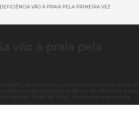
DEFICIÊNCIA VÃO À PRAIA PELA PRIMEIRA VEZ
a vão à praia pela
ia (NAPD), em parceria com o Centro de Referência de
rganizou nesta quarta-feira (9) um dia diferente para 
 programa “Estilo de Vida”, eles foram a uma praia