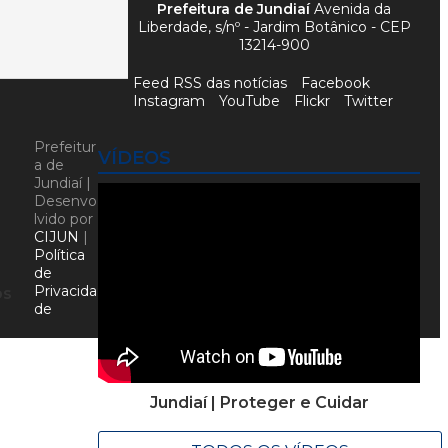
Prefeitura de Jundiaí
Avenida da
Liberdade, s/nº - Jardim Botânico - CEP
13214-900
Feed RSS das notícias
Facebook
Instagram
YouTube
Flickr
Twitter
Prefeitur
VÍDEOS
a de
Jundiaí |
Desenvo
lvido por
CIJUN
|
Política
de
Privacida
os
de
Jundiaí | Proteger e Cuidar