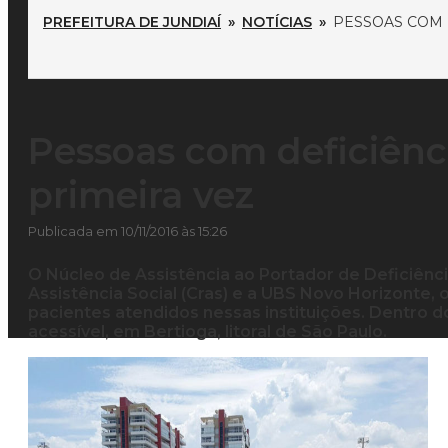
PREFEITURA DE JUNDIAÍ
»
NOTÍCIAS
»
PESSOAS COM 
Pessoas com deficiênci
primeira vez
Publicada em 10/11/2016 às 15:26
O Núcleo de Assistência ao Portador de Deficiênc
Assistência Social (Cras) e a UBS Novo Horizonte, o
pacientes atendidos nessas instituições. Dentro do
acessível, em Bertioga, litoral de São Paulo.