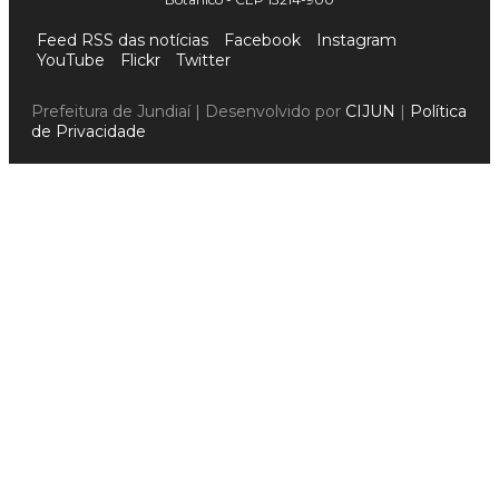
Feed RSS das notícias
Facebook
Instagram
YouTube
Flickr
Twitter
Prefeitura de Jundiaí | Desenvolvido por
CIJUN
|
Política
de Privacidade