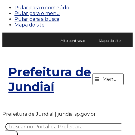
Pular para o conteúdo
Pular para o menu
Pular para a busca
Mapa do site
Alto contraste
Mapa do site
Prefeitura de
≡
Menu
Jundiaí
Prefeitura de Jundiaí | jundiai.sp.gov.br