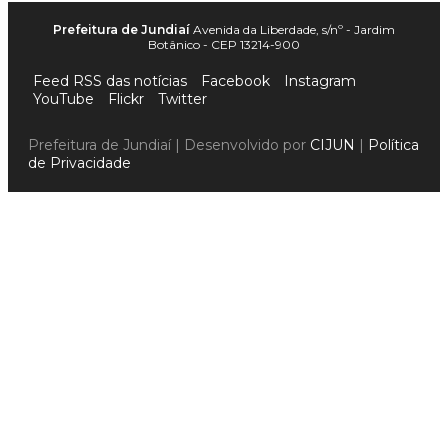
Prefeitura de Jundiaí
Avenida da Liberdade, s/nº - Jardim
Botânico - CEP 13214-900
Feed RSS das notícias
Facebook
Instagram
YouTube
Flickr
Twitter
Prefeitura de Jundiaí | Desenvolvido por
CIJUN
|
Política
de Privacidade