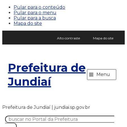
Pular para o conteúdo
Pular para o menu
Pular para a busca
Mapa do site
Alto contraste
Mapa do site
Prefeitura de
≡
Menu
Jundiaí
Prefeitura de Jundiaí | jundiai.sp.gov.br