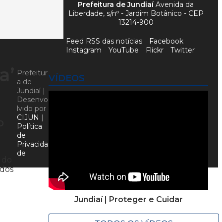
Prefeitura de Jundiaí
Avenida da
Liberdade, s/nº - Jardim Botânico - CEP
13214-900
Feed RSS das notícias
Facebook
Instagram
YouTube
Flickr
Twitter
a’
Prefeitur
VÍDEOS
a de
Jundiaí |
Desenvo
lvido por
CIJUN
|
 O
Política
de
Privacida
de
e do
 dos
Jundiaí | Proteger e Cuidar