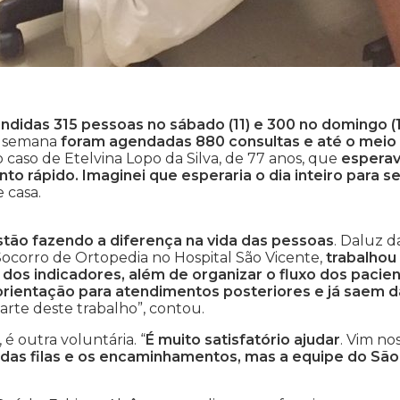
ndidas 315 pessoas no sábado (11) e 300 no domingo (1
de semana
foram agendadas 880 consultas e até o meio 
 o caso de Etelvina Lopo da Silva, de 77 anos, que
espera
o rápido. Imaginei que esperaria o dia inteiro para se
e casa.
estão fazendo a diferença na vida das pessoas
. Daluz d
Socorro de Ortopedia no Hospital São Vicente,
trabalhou
dos indicadores, além de organizar o fluxo dos pacie
rientação para atendimentos posteriores e já saem d
parte deste trabalho”, contou.
é outra voluntária. “
É muito satisfatório ajudar
. Vim no
das filas e os encaminhamentos, mas a equipe do São