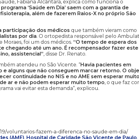
Saúde, Fabiana Alcântara, explica como funciona o
 programa ‘Saúde em Dia’ saem com a garantia de
fisioterapia, além de fazerem Raios-X no próprio São
a participação dos médicos
que também vieram como
alistas por dia
. O ortopedista responsável pelo Ambulat
e Moraes, foi um dos médicos.
“O tempo de espera dos
nte chegando até um ano. É recompensador fazer este
no, assistencial”
, disse Dr. Renato.
ambém atendeu no São Vicente. “
Havia pacientes em
 e alguns que não conseguem marcar retorno. O obje
recer continuidade no NIS e no AME sem esperar muit
de ar e não podem esperar muito tempo
, o que faz c
ama vai evitar esta demanda”, explicou.
/02/19/voluntarios-fazem-a-diferenca-no-saude-em-dia/
des (AME)
,
Hospital de Caridade São Vicente de Paulo
,