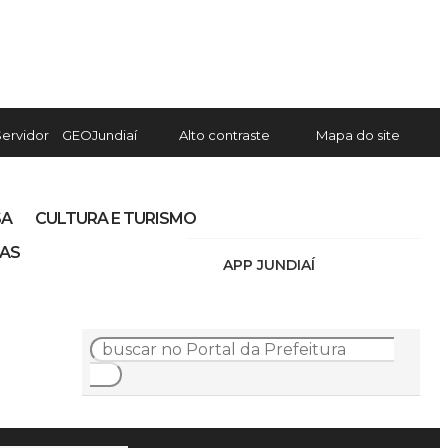
Servidor
GEOJundiaí
Alto contraste
Mapa do site
SA
CULTURA E TURISMO
IAS
APP JUNDIAÍ