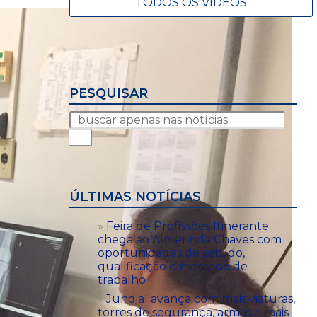
TODOS OS VÍDEOS
PESQUISAR
ÚLTIMAS NOTÍCIAS
Feira de Profissões Itinerante
chega ao Almerinda Chaves com
oportunidades de estudo,
qualificação e mercado de
trabalho
Jundiaí avança com mais viaturas,
torres de segurança, armas e mais