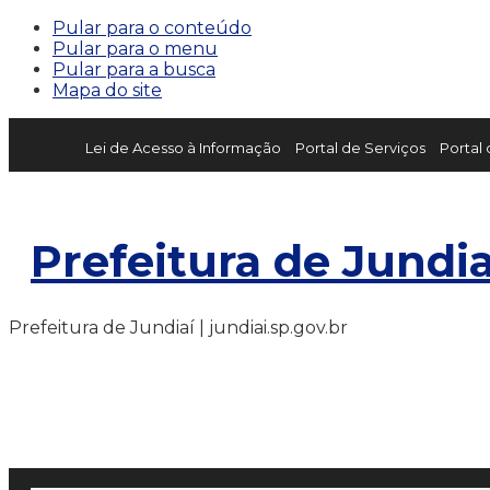
Pular para o conteúdo
Pular para o menu
Pular para a busca
Mapa do site
Lei de Acesso à Informação
Portal de Serviços
Portal
Prefeitura de Jundia
Prefeitura de Jundiaí | jundiai.sp.gov.br