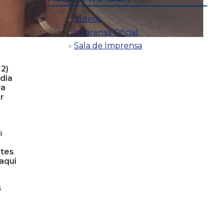
Vídeos
Imprensa Oficial
Sala de Imprensa
2)
dia
va
r
a
ntes
.
aqui
s