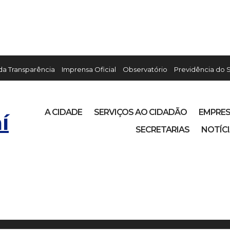
 da Transparência
Imprensa Oficial
Observatório
Previdência do 
A CIDADE
SERVIÇOS AO CIDADÃO
EMPRE
í
SECRETARIAS
NOTÍC