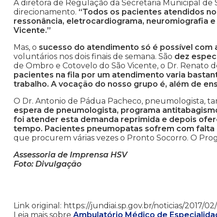
A diretora de Regulação da Secretaria Municipal de 
direcionamento.
“Todos os pacientes atendidos no
ressonância, eletrocardiograma, neuromiografia e 
Vicente.”
Mas, o
sucesso do atendimento só é possível com 
voluntários nos dois finais de semana. São
dez especi
de Ombro e Cotovelo do São Vicente, o Dr. Renato d
pacientes na fila por um atendimento varia basta
trabalho. A vocação do nosso grupo é, além de ensi
O Dr. Antonio de Pádua Pacheco, pneumologista, t
espera de pneumologista, programa antitabagismo
foi atender esta demanda reprimida e depois ofe
tempo. Pacientes pneumopatas sofrem com falta 
que procurem várias vezes o Pronto Socorro. O Progr
Assessoria de Imprensa HSV
Foto: Divulgação
Link original: https://jundiai.sp.gov.br/noticias/2017
Leia mais sobre
Ambulatório Médico de Especialida