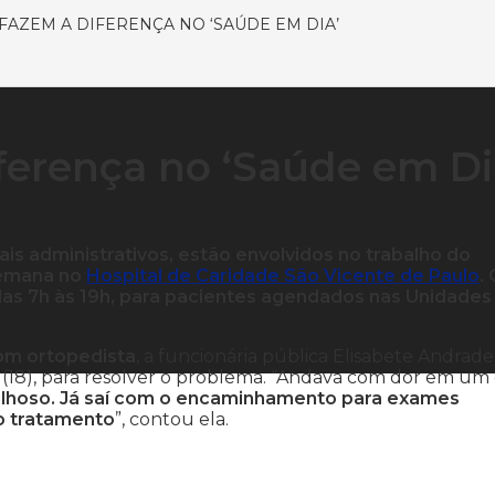
FAZEM A DIFERENÇA NO ‘SAÚDE EM DIA’
ferença no ‘Saúde em Di
ais administrativos, estão envolvidos no trabalho do
semana no
Hospital de Caridade São Vicente de Paulo
.
s 7h às 19h, para pacientes agendados nas Unidades
om ortopedista
, a funcionária pública Elisabete Andrad
 (18), para resolver o problema. “Andava com dor em um
ilhoso. Já saí com o encaminhamento para exames
o tratamento
”, contou ela.