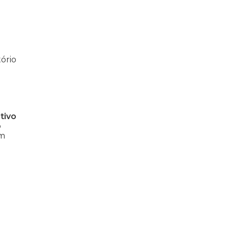
ório
tivo
o
om