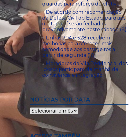
guardas para reforço do efetivo
De acordo com recomendação
da Defesa Civil do Estado, parques
de Jundiaí serão fechados
preventivamente neste sábado (8)
Linhas 704 e 528 recebem
melhorias para oferecer mais
comodidade aos passageiros a
partir de segunda (10)
Moradores da Vila Residencial dos
Idosos participam de manhã de
convivência e integração
NOTÍCIAS POR DATA
Notícias
por
data
ACESSE TAMBÉM