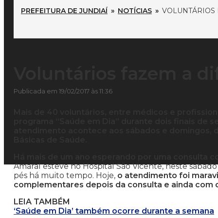
PREFEITURA DE JUNDIAÍ
»
NOTÍCIAS
»
VOLUNTÁRIOS 
Voluntários fazem a di
Publicada em 19/02/2017 às 11:36
Mais de 40 voluntários, entre médicos e profission
programa “Saúde em Dia” durante dois finais de 
atendimento acontece aos sábados e domingos, da
Básicas de Saúde.
Há mais de um ano esperando por uma consulta c
Amaral esteve no Hospital São Vicente, neste sábado
pés há muito tempo. Hoje,
o atendimento foi marav
complementares depois da consulta e ainda com 
LEIA TAMBÉM
‘Saúde em Dia’ também ocorre durante a semana