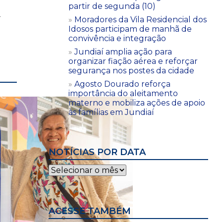
partir de segunda (10)
-
Moradores da Vila Residencial dos
Idosos participam de manhã de
convivência e integração
Jundiaí amplia ação para
organizar fiação aérea e reforçar
segurança nos postes da cidade
Agosto Dourado reforça
importância do aleitamento
materno e mobiliza ações de apoio
às famílias em Jundiaí
NOTÍCIAS POR DATA
Notícias
por
data
ACESSE TAMBÉM