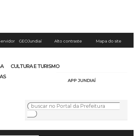
Servidor
GEOJundiaí
Alto contraste
Mapa do site
SA
CULTURA E TURISMO
IAS
APP JUNDIAÍ