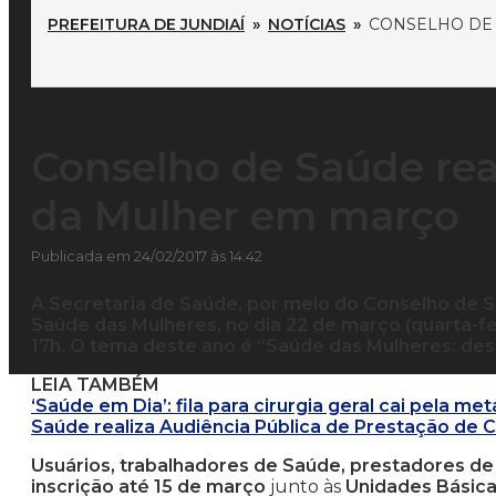
PREFEITURA DE JUNDIAÍ
»
NOTÍCIAS
»
CONSELHO DE 
Conselho de Saúde rea
da Mulher em março
Publicada em 24/02/2017 às 14:42
A Secretaria de Saúde, por meio do Conselho de Sa
Saúde das Mulheres, no dia 22 de março (quarta-fei
17h. O tema deste ano é “Saúde das Mulheres: des
LEIA TAMBÉM
‘Saúde em Dia’: fila para cirurgia geral cai pela me
Saúde realiza Audiência Pública de Prestação de 
Usuários, trabalhadores de Saúde, prestadores de
inscrição até 15 de março
junto às
Unidades Básica