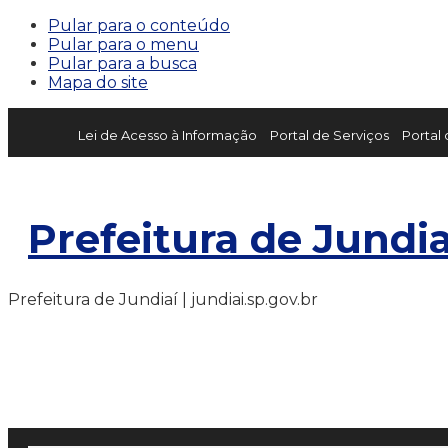
Pular para o conteúdo
Pular para o menu
Pular para a busca
Mapa do site
Lei de Acesso à Informação
Portal de Serviços
Portal
Prefeitura de Jundia
Prefeitura de Jundiaí | jundiai.sp.gov.br