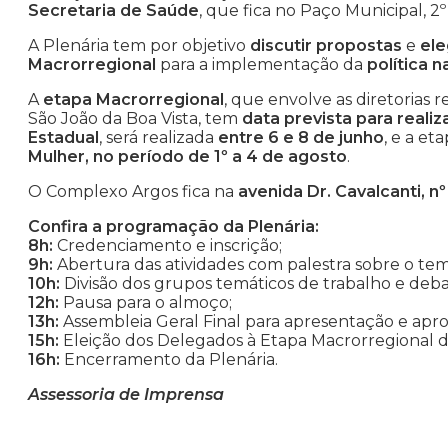
Secretaria de Saúde
, que fica no Paço Municipal, 2º 
A Plenária tem por objetivo
discutir propostas
e
ele
Macrorregional
para a implementação da
política 
A
etapa Macrorregional
, que envolve as diretorias 
São João da Boa Vista, tem
data prevista para reali
Estadual
, será realizada
entre 6 e 8 de junho
, e a et
Mulher, no período de 1º a 4 de agosto
.
O Complexo Argos fica na
avenida Dr. Cavalcanti, nº
Confira a programação da Plenária:
8h:
Credenciamento e inscrição;
9h:
Abertura das atividades com palestra sobre o tem
10h:
Divisão dos grupos temáticos de trabalho e de
12h:
Pausa para o almoço;
13h:
Assembleia Geral Final para apresentação e apr
15h:
Eleição dos Delegados à Etapa Macrorregional 
16h:
Encerramento da Plenária.
Assessoria de Imprensa