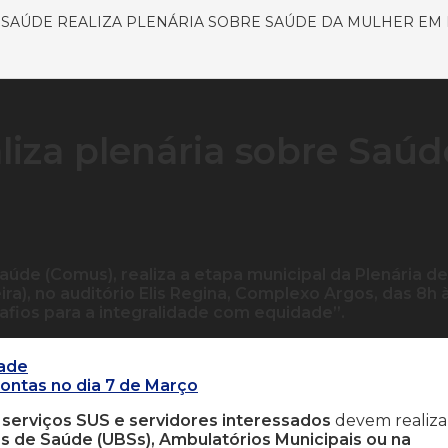
SAÚDE REALIZA PLENÁRIA SOBRE SAÚDE DA MULHER EM
liza plenária sobre Saúd
úde (Comus), realiza a etapa municipal da Plenária de
ra), no auditório Elis Regina, Complexo Argos, das 8h 
afios para a integralidade com equidade”.
tade
Contas no dia 7 de Março
 serviços SUS e servidores interessados
devem realiza
s de Saúde (UBSs), Ambulatórios Municipais ou na