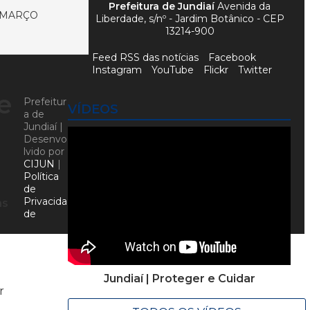
Prefeitura de Jundiaí
Avenida da
 MARÇO
Liberdade, s/nº - Jardim Botânico - CEP
13214-900
Feed RSS das notícias
Facebook
Instagram
YouTube
Flickr
Twitter
e
Prefeitur
VÍDEOS
a de
Jundiaí |
Desenvo
lvido por
CIJUN
|
Política
de
Privacida
às
de
Jundiaí | Proteger e Cuidar
r