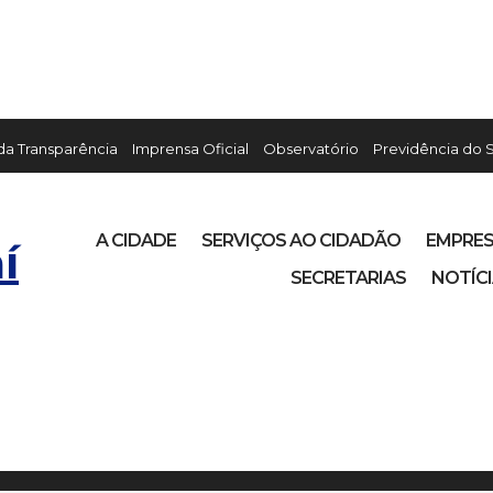
 da Transparência
Imprensa Oficial
Observatório
Previdência do 
A CIDADE
SERVIÇOS AO CIDADÃO
EMPRE
í
SECRETARIAS
NOTÍC