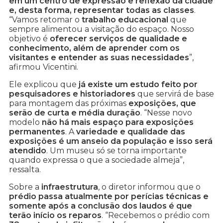
em um centro de expressão e reflexão da cidade
e, desta forma, representar todas as classes
.
“Vamos retomar o
trabalho educacional
que
sempre alimentou a visitação do espaço. Nosso
objetivo é
oferecer serviços de qualidade e
conhecimento, além de aprender com os
visitantes e entender as suas necessidades
”,
afirmou Vicentini.
Ele explicou que
já existe um estudo feito por
pesquisadores e historiadores
que servirá de base
para montagem das próximas
exposições, que
serão de curta e média duração
. “Nesse novo
modelo
não há mais espaço para exposições
permanentes
. A
variedade e qualidade das
exposições é um anseio da população e isso será
atendido
. Um museu só se torna importante
quando expressa o que a sociedade almeja”,
ressalta.
Sobre a
infraestrutura
, o diretor informou que o
prédio passa atualmente por perícias técnicas e
somente após a conclusão dos laudos é que
terão início os reparos
. “Recebemos o prédio com