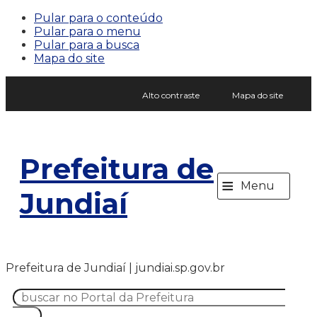
Pular para o conteúdo
Pular para o menu
Pular para a busca
Mapa do site
Alto contraste
Mapa do site
Prefeitura de
≡
Menu
Jundiaí
Prefeitura de Jundiaí | jundiai.sp.gov.br