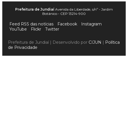
Prefeitura de Jundiaí
Avenida da Liberdade, s/nº - Jardim
Botânico - CEP 13214-900
Feed RSS das notícias
Facebook
Instagram
YouTube
Flickr
Twitter
Prefeitura de Jundiaí | Desenvolvido por
CIJUN
|
Política
de Privacidade