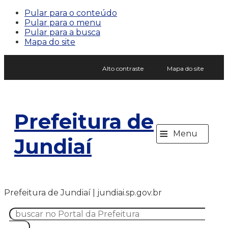
Pular para o conteúdo
Pular para o menu
Pular para a busca
Mapa do site
Alto contraste
Mapa do site
Prefeitura de
≡
Menu
Jundiaí
Prefeitura de Jundiaí | jundiai.sp.gov.br