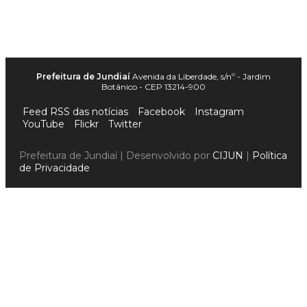
Prefeitura de Jundiaí
Avenida da Liberdade, s/nº - Jardim
Botânico - CEP 13214-900
Feed RSS das notícias
Facebook
Instagram
YouTube
Flickr
Twitter
Prefeitura de Jundiaí | Desenvolvido por
CIJUN
|
Política
de Privacidade