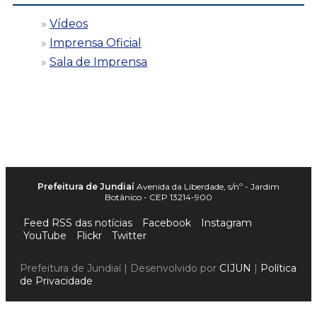
Vídeos
Imprensa Oficial
Sala de Imprensa
Prefeitura de Jundiaí
Avenida da Liberdade, s/nº - Jardim
Botânico - CEP 13214-900
Feed RSS das notícias
Facebook
Instagram
YouTube
Flickr
Twitter
Prefeitura de Jundiaí | Desenvolvido por
CIJUN
|
Política
de Privacidade