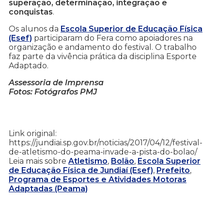
superação, determinação, integração e
conquistas
.
Os alunos da
Escola Superior de Educação Física
(Esef)
participaram do Fera como apoiadores na
organização e andamento do festival. O trabalho
faz parte da vivência prática da disciplina Esporte
Adaptado.
Assessoria de Imprensa
Fotos: Fotógrafos PMJ
Link original:
https://jundiai.sp.gov.br/noticias/2017/04/12/festival-
de-atletismo-do-peama-invade-a-pista-do-bolao/
Leia mais sobre
Atletismo
,
Bolão
,
Escola Superior
de Educação Física de Jundiaí (Esef)
,
Prefeito
,
Programa de Esportes e Atividades Motoras
Adaptadas (Peama)