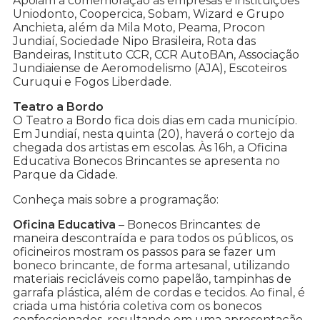
Apoiam a comemoração as empresas e instituições
Uniodonto, Coopercica, Sobam, Wizard e Grupo
Anchieta, além da Mila Moto, Peama, Procon
Jundiaí, Sociedade Nipo Brasileira, Rota das
Bandeiras, Instituto CCR, CCR AutoBAn, Associação
Jundiaiense de Aeromodelismo (AJA), Escoteiros
Curuqui e Fogos Liberdade.
Teatro a Bordo
O Teatro a Bordo fica dois dias em cada município.
Em Jundiaí, nesta quinta (20), haverá o cortejo da
chegada dos artistas em escolas. Às 16h, a Oficina
Educativa Bonecos Brincantes se apresenta no
Parque da Cidade.
Conheça mais sobre a programação:
Oficina Educativa
– Bonecos Brincantes: de
maneira descontraída e para todos os públicos, os
oficineiros mostram os passos para se fazer um
boneco brincante, de forma artesanal, utilizando
materiais recicláveis como papelão, tampinhas de
garrafa plástica, além de cordas e tecidos. Ao final, é
criada uma história coletiva com os bonecos
confeccionados, resultando em uma apresentação