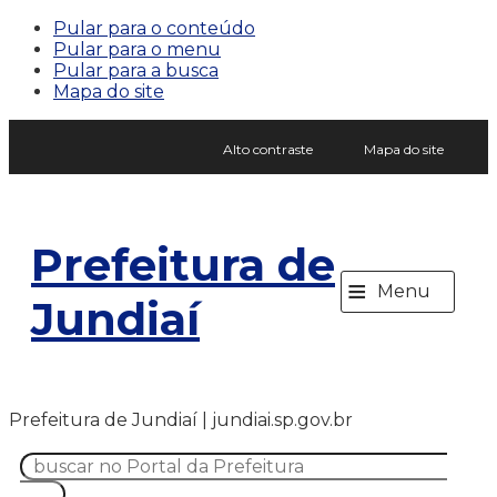
Pular para o conteúdo
Pular para o menu
Pular para a busca
Mapa do site
Alto contraste
Mapa do site
Prefeitura de
≡
Menu
Jundiaí
Prefeitura de Jundiaí | jundiai.sp.gov.br