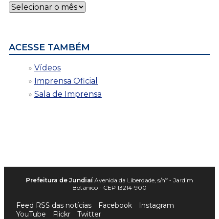
Notícias
por
data
ACESSE TAMBÉM
Vídeos
Imprensa Oficial
Sala de Imprensa
Prefeitura de Jundiaí
Avenida da Liberdade, s/nº - Jardim
Botânico - CEP 13214-900
Feed RSS das notícias
Facebook
Instagram
YouTube
Flickr
Twitter