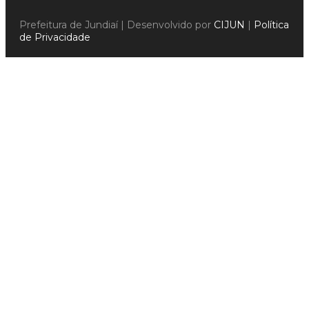
Prefeitura de Jundiaí | Desenvolvido por
CIJUN
|
Política
de Privacidade