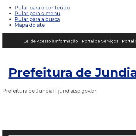
Pular para o conteúdo
Pular para o menu
Pular para a busca
Mapa do site
Lei de Acesso à Informação
Portal de Serviços
Portal
Prefeitura de Jundia
Prefeitura de Jundiaí | jundiai.sp.gov.br