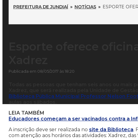
PREFEITURA DE JUNDIAÍ
»
NOTÍCIAS
»
ESPORTE OFER
Esporte oferece oficin
Xadrez
Publicada em 08/05/2017 às 18:20
Todas as pessoas que tenham seis anos ou mais po
Xadrez, que será realizada pela Unidade de Gestão 
Biblioteca Pública Municipal Professor Nelson Foo
aulas aos sábados.
LEIA TAMBÉM
Educadores começam a ser vacinados contra a Inf
A inscrição deve ser realizada no
site da Biblioteca
. 
com atenção aos horários das atividades: Xadrez, das