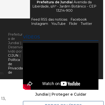
Prefeitura de Jundiaí
Avenida da
Liberdade, s/nº - Jardim Botânico - CEP
13214-900
Feed RSS das notícias
Facebook
Instagram
YouTube
Flickr
Twitter
Prefeitur
VÍDEOS
a de
Jundiaí |
Desenvo
lvido por
CIJUN
|
Política
de
u
Privacida
de
om
Jundiaí | Proteger e Cuidar
 13,