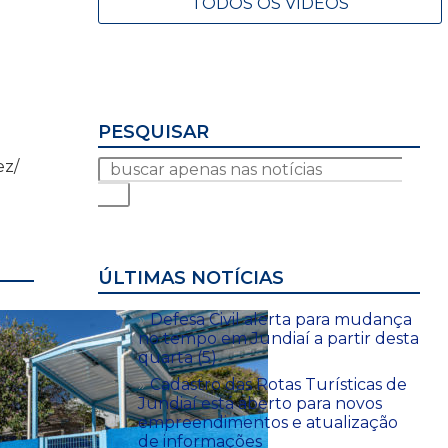
TODOS OS VÍDEOS
PESQUISAR
ez/
ÚLTIMAS NOTÍCIAS
Defesa Civil alerta para mudança
no tempo em Jundiaí a partir desta
quarta (5)
Cadastro das Rotas Turísticas de
Jundiaí está aberto para novos
empreendimentos e atualização
de informações