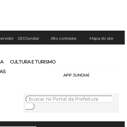
Servidor
GEOJundiaí
Alto contraste
Mapa do site
SA
CULTURA E TURISMO
IAS
APP JUNDIAÍ