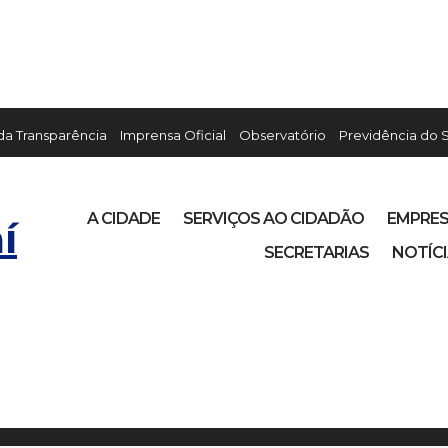
 da Transparência
Imprensa Oficial
Observatório
Previdência do 
A CIDADE
SERVIÇOS AO CIDADÃO
EMPRE
í
SECRETARIAS
NOTÍC