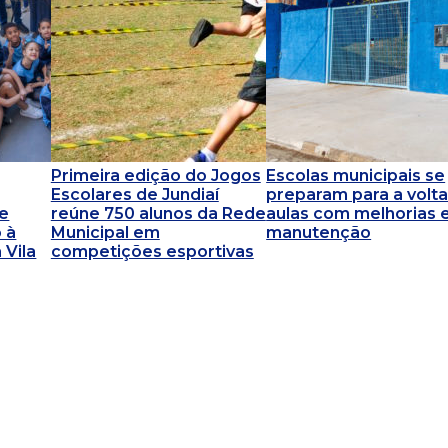
Primeira edição do Jogos
Escolas municipais se
Escolares de Jundiaí
preparam para a volta
 e
reúne 750 alunos da Rede
aulas com melhorias 
 à
Municipal em
manutenção
 Vila
competições esportivas