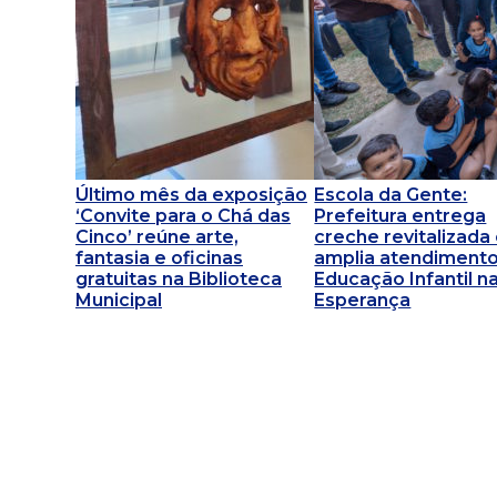
Último mês da exposição
Escola da Gente:
‘Convite para o Chá das
Prefeitura entrega
Cinco’ reúne arte,
creche revitalizada
fantasia e oficinas
amplia atendimento
gratuitas na Biblioteca
Educação Infantil na
Municipal
Esperança