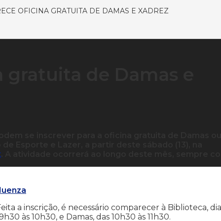
ECE OFICINA GRATUITA DE DAMAS E XADREZ
a gratuita de Damas e
dem se inscrever para a oficina gratuita de Damas o
de Esporte e Lazer, a partir deste sábado (13), na
t
. A atividade ocorrerá ao longo deste mês, sempre c
luenza
Feita a inscrição, é necessário comparecer à Biblioteca, dia
 9h30 às 10h30, e Damas, das 10h30 às 11h30.