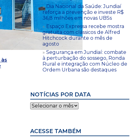
Dia Nacional da Saúde: Jundiaí
reforça a prevenção e investe R$
36,8 milhões em novas UBSs
Espaço Expressa recebe mostra
gratuita com clássicos de Alfred
Hitchcock durante o mês de
agosto
Segurança em Jundiaí: combate
à perturbação do sossego, Ronda
 às
Rural e integração com Núcleo de
e
Ordem Urbana são destaques
NOTÍCIAS POR DATA
Notícias
por
data
ACESSE TAMBÉM