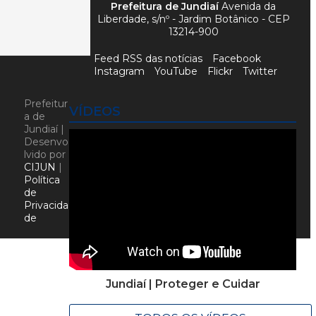
Prefeitura de Jundiaí
Avenida da
Liberdade, s/nº - Jardim Botânico - CEP
13214-900
Feed RSS das notícias
Facebook
Instagram
YouTube
Flickr
Twitter
Prefeitur
VÍDEOS
a de
Jundiaí |
Desenvo
lvido por
CIJUN
|
Política
de
Privacida
de
Jundiaí | Proteger e Cuidar