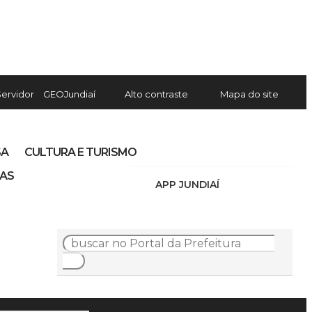
Servidor
GEOJundiaí
Alto contraste
Mapa do site
SA
CULTURA E TURISMO
IAS
APP JUNDIAÍ