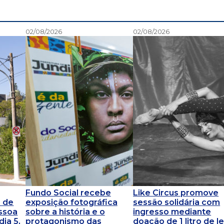
02/08/2026
02/08/2026
Fundo Social recebe
Like Circus promove
a de
exposição fotográfica
sessão solidária com
essoa
sobre a história e o
ingresso mediante
ia 5,
protagonismo das
doação de 1 litro de le