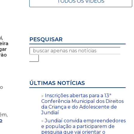
TODOS OS VÍDEOS
í,
PESQUISAR
eira
gar
rão
ÚLTIMAS NOTÍCIAS
so
Inscrições abertas para a 13ª
Conferência Municipal dos Direitos
da Criança e do Adolescente de
Jundiaí
bém,
o
Jundiaí convida empreendedores
e população a participarem de
pesquisa que vai orientar o