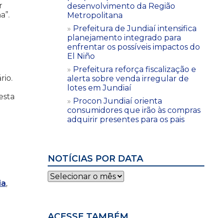
r
desenvolvimento da Região
a”.
Metropolitana
Prefeitura de Jundiaí intensifica
planejamento integrado para
enfrentar os possíveis impactos do
El Niño
Prefeitura reforça fiscalização e
rio.
alerta sobre venda irregular de
m
lotes em Jundiaí
esta
Procon Jundiaí orienta
consumidores que irão às compras
adquirir presentes para os pais
NOTÍCIAS POR DATA
Notícias
ia
,
por
data
ACESSE TAMBÉM