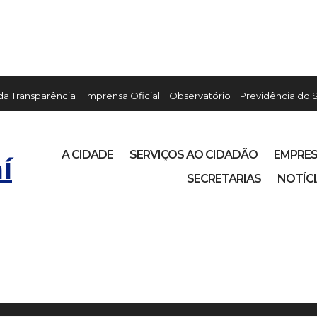
 da Transparência
Imprensa Oficial
Observatório
Previdência do 
A CIDADE
SERVIÇOS AO CIDADÃO
EMPRE
í
SECRETARIAS
NOTÍC