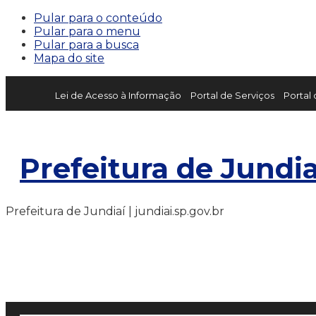
Pular para o conteúdo
Pular para o menu
Pular para a busca
Mapa do site
Lei de Acesso à Informação
Portal de Serviços
Portal
Prefeitura de Jundia
Prefeitura de Jundiaí | jundiai.sp.gov.br