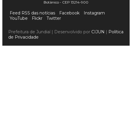
Botânico - CEP 13214-900
Feed RSS das notícias
Facebook
Instagram
YouTube
Flickr
Twitter
Prefeitura de Jundiaí | Desenvolvido por
CIJUN
|
Política
de Privacidade