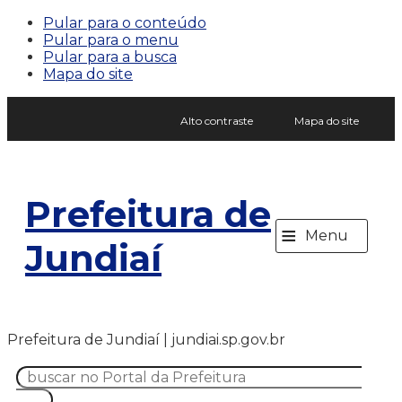
Pular para o conteúdo
Pular para o menu
Pular para a busca
Mapa do site
Alto contraste
Mapa do site
Prefeitura de
≡
Menu
Jundiaí
Prefeitura de Jundiaí | jundiai.sp.gov.br