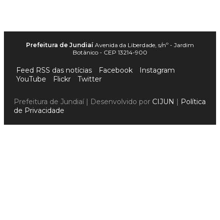
Prefeitura de Jundiaí
Avenida da Liberdade, s/nº - Jardim
Botânico - CEP 13214-900
Feed RSS das notícias
Facebook
Instagram
YouTube
Flickr
Twitter
Prefeitura de Jundiaí | Desenvolvido por
CIJUN
|
Política
de Privacidade