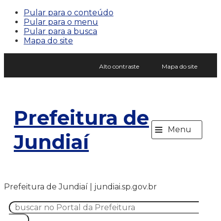
Pular para o conteúdo
Pular para o menu
Pular para a busca
Mapa do site
Alto contraste
Mapa do site
Prefeitura de
≡
Menu
Jundiaí
Prefeitura de Jundiaí | jundiai.sp.gov.br