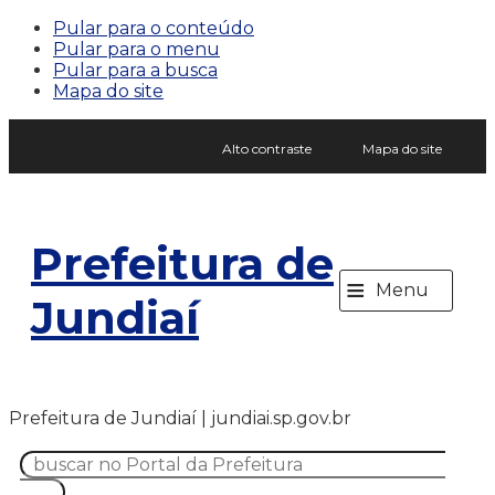
Pular para o conteúdo
Pular para o menu
Pular para a busca
Mapa do site
Alto contraste
Mapa do site
Prefeitura de
≡
Menu
Jundiaí
Prefeitura de Jundiaí | jundiai.sp.gov.br