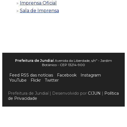
Imprensa Oficial
Sala de Imprensa
Prefeitura de Jundiaí
Avenida da Liberdade, s/nº - Jardim
Botânico - CEP 13214-900
Feed RSS das notícias
Facebook
Instagram
YouTube
Flickr
Twitter
Prefeitura de Jundiaí | Desenvolvido por
CIJUN
|
Política
de Privacidade