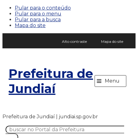
Pular para o conteúdo
Pular para o menu
Pular para a busca
Mapa do site
Alto contraste
Mapa do site
Prefeitura de
≡
Menu
Jundiaí
Prefeitura de Jundiaí | jundiai.sp.gov.br