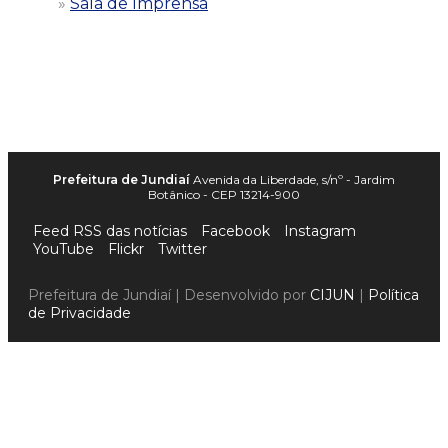
Sala de Imprensa
Prefeitura de Jundiaí
Avenida da Liberdade, s/nº - Jardim
Botânico - CEP 13214-900
Feed RSS das notícias
Facebook
Instagram
YouTube
Flickr
Twitter
Prefeitura de Jundiaí | Desenvolvido por
CIJUN
|
Política
de Privacidade