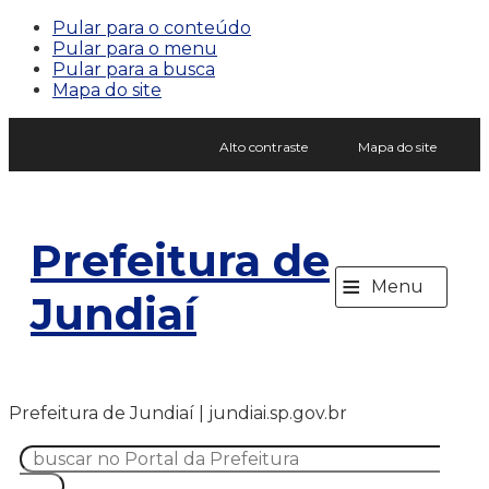
Pular para o conteúdo
Pular para o menu
Pular para a busca
Mapa do site
Alto contraste
Mapa do site
Prefeitura de
≡
Menu
Jundiaí
Prefeitura de Jundiaí | jundiai.sp.gov.br