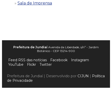
Sala de Imprensa
Prefeitura de Jundiaí
Avenida da Liberdade, s/nº - Jardim
Botânico - CEP 13214-900
Feed RSS das notícias
Facebook
Instagram
YouTube
Flickr
Twitter
Prefeitura de Jundiaí | Desenvolvido por
CIJUN
|
Política
de Privacidade