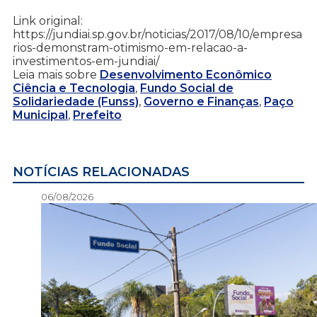
Link original:
https://jundiai.sp.gov.br/noticias/2017/08/10/empresa
rios-demonstram-otimismo-em-relacao-a-
investimentos-em-jundiai/
Leia mais sobre
Desenvolvimento Econômico
Ciência e Tecnologia
,
Fundo Social de
Solidariedade (Funss)
,
Governo e Finanças
,
Paço
Municipal
,
Prefeito
NOTÍCIAS RELACIONADAS
06/08/2026