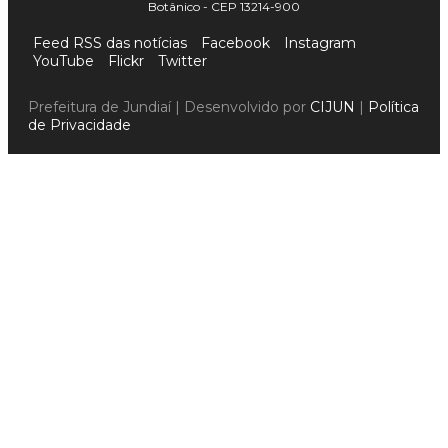
Botânico - CEP 13214-900
Feed RSS das notícias
Facebook
Instagram
YouTube
Flickr
Twitter
Prefeitura de Jundiaí | Desenvolvido por
CIJUN
|
Política
de Privacidade