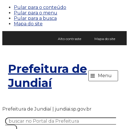
Pular para o conteúdo
Pular para o menu
Pular para a busca
Mapa do site
Alto contraste
Mapa do site
Prefeitura de
≡
Menu
Jundiaí
Prefeitura de Jundiaí | jundiai.sp.gov.br