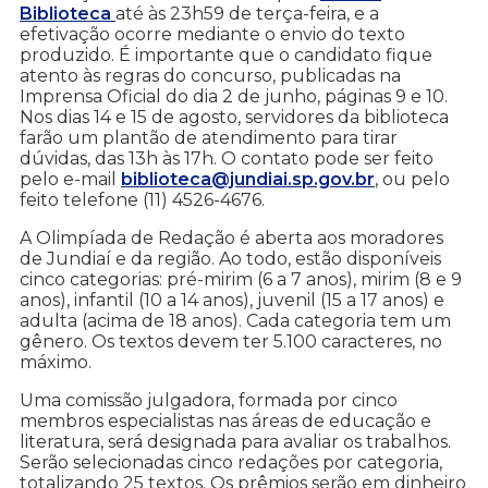
Biblioteca
até às 23h59 de terça-feira, e a
efetivação ocorre mediante o envio do texto
produzido. É importante que o candidato fique
atento às regras do concurso, publicadas na
Imprensa Oficial do dia 2 de junho, páginas 9 e 10.
Nos dias 14 e 15 de agosto, servidores da biblioteca
farão um plantão de atendimento para tirar
dúvidas, das 13h às 17h. O contato pode ser feito
pelo e-mail
biblioteca@jundiai.sp.gov.br
, ou pelo
feito telefone (11) 4526-4676.
A Olimpíada de Redação é aberta aos moradores
de Jundiaí e da região. Ao todo, estão disponíveis
cinco categorias: pré-mirim (6 a 7 anos), mirim (8 e 9
anos), infantil (10 a 14 anos), juvenil (15 a 17 anos) e
adulta (acima de 18 anos). Cada categoria tem um
gênero. Os textos devem ter 5.100 caracteres, no
máximo.
Uma comissão julgadora, formada por cinco
membros especialistas nas áreas de educação e
literatura, será designada para avaliar os trabalhos.
Serão selecionadas cinco redações por categoria,
totalizando 25 textos. Os prêmios serão em dinheiro