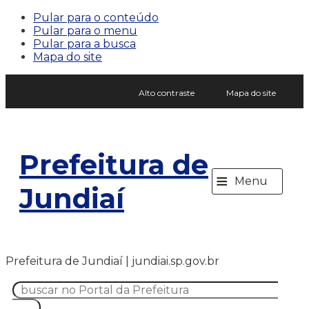
Pular para o conteúdo
Pular para o menu
Pular para a busca
Mapa do site
Alto contraste
Mapa do site
Prefeitura de
≡
Menu
Jundiaí
Prefeitura de Jundiaí | jundiai.sp.gov.br