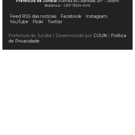
Prefeitura de Jundiaí
Avenida da Liberdade, s/nº - Jardim
Botânico - CEP 13214-900
Feed RSS das notícias
Facebook
Instagram
YouTube
Flickr
Twitter
Prefeitura de Jundiaí | Desenvolvido por
CIJUN
|
Política
de Privacidade