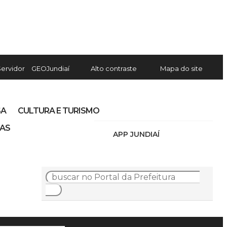
Servidor
GEOJundiaí
Alto contraste
Mapa do site
SA
CULTURA E TURISMO
IAS
APP JUNDIAÍ