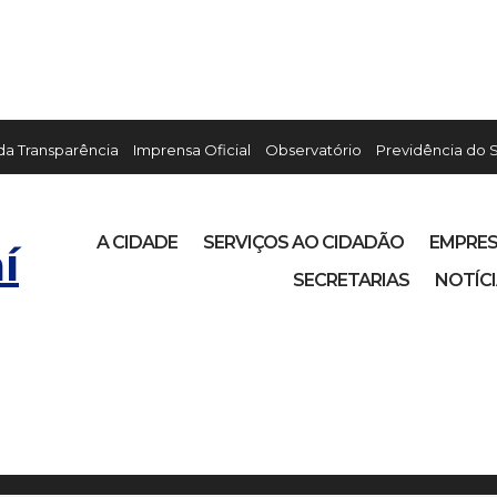
 da Transparência
Imprensa Oficial
Observatório
Previdência do 
A CIDADE
SERVIÇOS AO CIDADÃO
EMPRE
í
SECRETARIAS
NOTÍC