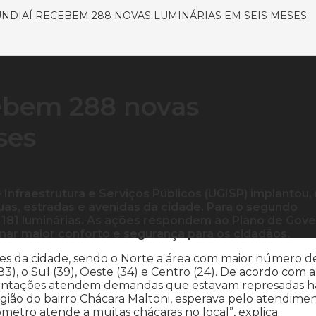
UNDIAÍ RECEBEM 288 NOVAS LUMINÁRIAS EM SEIS MESES
cebem 288 novas
ses
Infraestrutura e Serviços Públicos (UGISP) implantou,
ruas, estradas e avenidas da cidade. Para o segundo
 181 luminárias. As ações respondem ao Plano de Gov
ar maior conforto e segurança para os cidadãos.
es da cidade, sendo o Norte a área com maior número d
83), o Sul (39), Oeste (34) e Centro (24). De acordo com a
mplantações atendem demandas que estavam represadas h
egião do bairro Chácara Maltoni, esperava pelo atendime
tro atende a muitas chácaras no local”, explica.