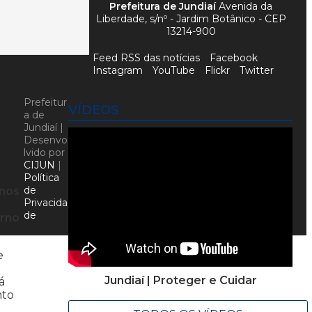
Prefeitura de Jundiaí
Avenida da
Liberdade, s/nº - Jardim Botânico - CEP
13214-900
Feed RSS das notícias
Facebook
Instagram
YouTube
Flickr
Twitter
Prefeitur
VÍDEOS
a de
Jundiaí |
Desenvo
lvido por
CIJUN
|
Política
de
 nos
Privacida
de
erno
e
Jundiaí | Proteger e Cuidar
á
nto