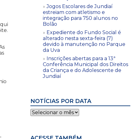
Jogos Escolares de Jundiaí
estreiam com atletismo e
integração para 750 alunos no
Bolão
Aqui
ite.
Expediente do Fundo Social é
alterado nesta sexta-feira (7)
devido à manutenção no Parque
As
da Uva
as
Inscrições abertas para a 13ª
Conferência Municipal dos Direitos
da Criança e do Adolescente de
Jundiaí
nio
NOTÍCIAS POR DATA
Notícias
por
data
-
ACESSE TAMBÉM