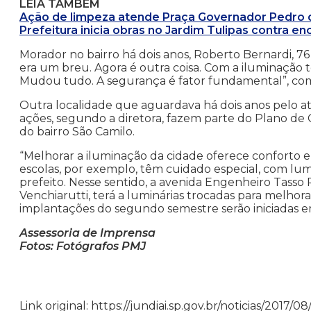
LEIA TAMBÉM
Ação de limpeza atende Praça Governador Pedro 
Prefeitura inicia obras no Jardim Tulipas contra e
Morador no bairro há dois anos, Roberto Bernardi, 76 
era um breu. Agora é outra coisa. Com a iluminação t
Mudou tudo. A segurança é fator fundamental”, co
Outra localidade que aguardava há dois anos pelo at
ações, segundo a diretora, fazem parte do Plano de 
do bairro São Camilo.
“Melhorar a iluminação da cidade oferece conforto e
escolas, por exemplo, têm cuidado especial, com lum
prefeito. Nesse sentido, a avenida Engenheiro Tasso 
Venchiarutti, terá a luminárias trocadas para melhora
implantações do segundo semestre serão iniciadas 
Assessoria de Imprensa
Fotos: Fotógrafos PMJ
Link original: https://jundiai.sp.gov.br/noticias/201