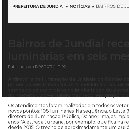
PREFEITURA DE JUNDIAÍ
»
NOTÍCIAS
»
BAIRROS DE J
Bairros de Jundiaí re
luminárias em seis me
Publicada em 11/08/2017 às 11:02
A diretoria de Iluminação da Unidade de Gestão de 
primeiros seis meses de 2017, 288 luminárias nas 
semestre existe projeto de implantação de outras
do Prefeito Luiz Fernando Machado, em proporcion
Os atendimentos foram realizados em todos os vetor
novos pontos: 108 luminárias. Na sequência, o Leste (
diretora de Iluminação Pública, Daiane Lima, as i
anos. “A estrada Jureana, por exemplo, que fica na r
desde 2015. O trecho de aproximadamente um quilôme