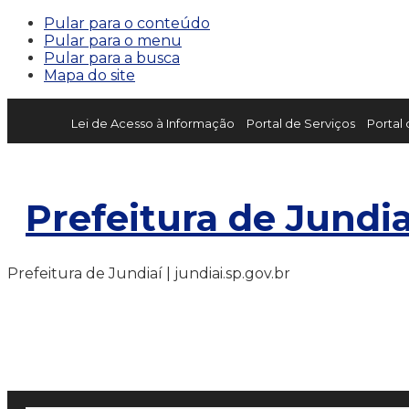
Pular para o conteúdo
Pular para o menu
Pular para a busca
Mapa do site
Lei de Acesso à Informação
Portal de Serviços
Portal
Prefeitura de Jundia
Prefeitura de Jundiaí | jundiai.sp.gov.br