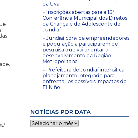
da Uva
Inscrições abertas para a 13ª
Conferência Municipal dos Direitos
da Criança e do Adolescente de
que
Jundiaí
s
das
Jundiaí convida empreendedores
e população a participarem de
pesquisa que vai orientar o
desenvolvimento da Região
Metropolitana
dade.
Prefeitura de Jundiaí intensifica
planejamento integrado para
enfrentar os possíveis impactos do
El Niño
NOTÍCIAS POR DATA
Notícias
as/
por
data