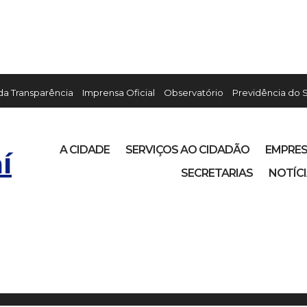
 da Transparência
Imprensa Oficial
Observatório
Previdência do 
A CIDADE
SERVIÇOS AO CIDADÃO
EMPRE
í
SECRETARIAS
NOTÍC