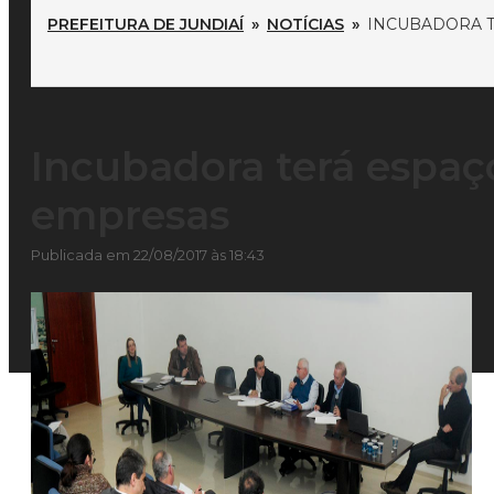
PREFEITURA DE JUNDIAÍ
»
NOTÍCIAS
»
INCUBADORA 
Incubadora terá espaç
empresas
Publicada em 22/08/2017 às 18:43