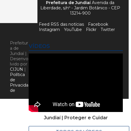
Prefeitura de Jundiaí
Avenida da
Liberdade, s/nº - Jardim Botânico - CEP
13214-900
Feed RSS das notícias
Facebook
Instagram
YouTube
Flickr
Twitter
Prefeitur
VÍDEOS
a de
Jundiaí |
Desenvo
lvido por
CIJUN
|
Política
de
Privacida
de
Jundiaí | Proteger e Cuidar