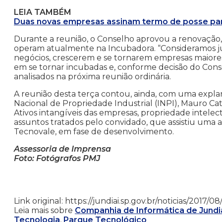
LEIA TAMBÉM
Duas novas empresas assinam termo de posse par
Durante a reunião, o Conselho aprovou a renovação, 
operam atualmente na Incubadora. “Consideramos j
negócios, crescerem e se tornarem empresas maiores
em se tornar incubadas e, conforme decisão do Cons
analisados na próxima reunião ordinária.
A reunião desta terça contou, ainda, com uma explana
Nacional de Propriedade Industrial (INPI), Mauro Cat
Ativos intangíveis das empresas, propriedade intelect
assuntos tratados pelo convidado, que assistiu uma
Tecnovale, em fase de desenvolvimento.
Assessoria de Imprensa
Foto: Fotógrafos PMJ
Link original: https://jundiai.sp.gov.br/noticias/20
Leia mais sobre
Companhia de Informática de Jundiaí
Tecnologia
,
Parque Tecnológico