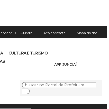
Servidor
GEOJundiaí
Alto contraste
Mapa do site
SA
CULTURA E TURISMO
IAS
APP JUNDIAÍ