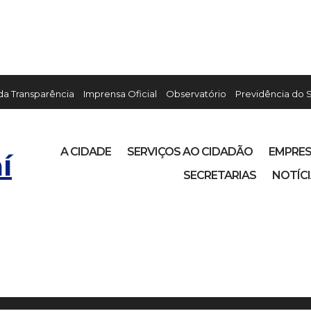
 da Transparência
Imprensa Oficial
Observatório
Previdência do 
A CIDADE
SERVIÇOS AO CIDADÃO
EMPRE
í
SECRETARIAS
NOTÍC