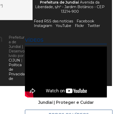
Prefeitura de Jundiaí
Avenida da
º)
Liberdade, s/nº - Jardim Botânico - CEP
13214-900
Feed RSS das notícias
Facebook
Instagram
YouTube
Flickr
Twitter
m
Prefeitur
VÍDEOS
a de
Jundiaí |
Desenvo
lvido por
CIJUN
|
Política
de
Privacida
de
Jundiaí | Proteger e Cuidar