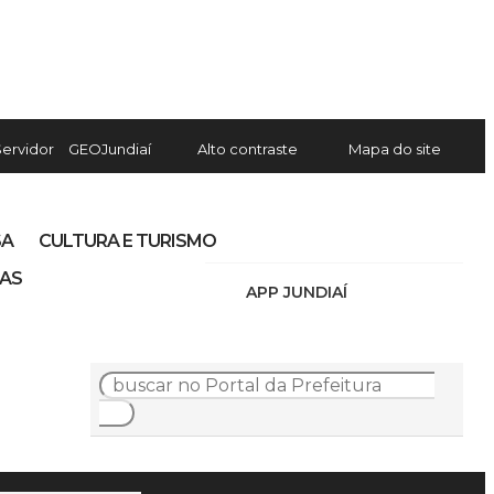
Servidor
GEOJundiaí
Alto contraste
Mapa do site
SA
CULTURA E TURISMO
IAS
APP JUNDIAÍ