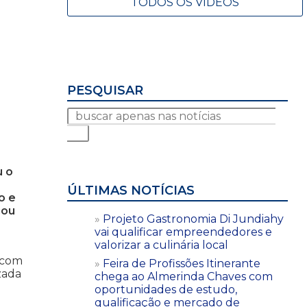
TODOS OS VÍDEOS
PESQUISAR
u o
ÚLTIMAS NOTÍCIAS
o e
cou
Projeto Gastronomia Di Jundiahy
vai qualificar empreendedores e
valorizar a culinária local
a com
Feira de Profissões Itinerante
zada
chega ao Almerinda Chaves com
oportunidades de estudo,
qualificação e mercado de