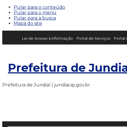
Pular para o conteúdo
Pular para o menu
Pular para a busca
Mapa do site
Lei de Acesso à Informação
Portal de Serviços
Portal
Prefeitura de Jundia
Prefeitura de Jundiaí | jundiai.sp.gov.br