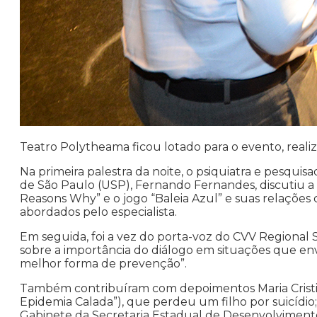
Teatro Polytheama ficou lotado para o evento, reali
Na primeira palestra da noite, o psiquiatra e pesqu
de São Paulo (USP), Fernando Fernandes, discutiu a i
Reasons Why” e o jogo “Baleia Azul” e suas relações 
abordados pelo especialista.
Em seguida, foi a vez do porta-voz do CVV Regional 
sobre a importância do diálogo em situações que envo
melhor forma de prevenção”.
Também contribuíram com depoimentos Maria Cristina
Epidemia Calada”), que perdeu um filho por suicídio;
Gabinete da Secretaria Estadual de Desenvolvimento 