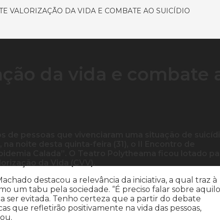
TE VALORIZAÇÃO DA VIDA E COMBATE AO SUICÍDIO
zação da vida e combate 
s de pessoas que vivenciaram uma situação de suicíd
na noite desta quinta-feira (31), o II Encontro de
pidemia Calada”. O Teatro Polytheama ficou lotado pa
orização da Vida (CVV).
chado destacou a relevância da iniciativa, a qual traz à
o um tabu pela sociedade. “É preciso falar sobre aquil
a ser evitada. Tenho certeza que a partir do debate
cas que refletirão positivamente na vida das pessoas,
ou.