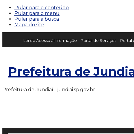
Pular para o conteúdo
Pular para o menu
Pular para a busca
Mapa do site
Lei de Acesso à Informação
Portal de Serviços
Portal
Prefeitura de Jundia
Prefeitura de Jundiaí | jundiai.sp.gov.br