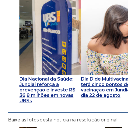
Dia Nacional da Saúde:
Dia D de Multivacin
Jundiaí reforça a
terá cinco pontos d
prevenção e investe R$
vacinação em Jundi
36,8 milhões em novas
dia 22 de agosto
UBSs
Baixe as fotos desta notícia na resolução original