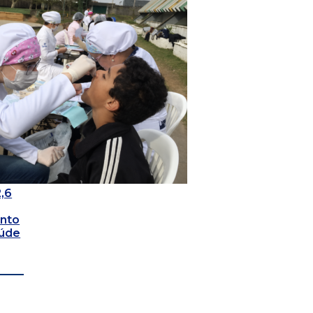
2,6
nto
aúde