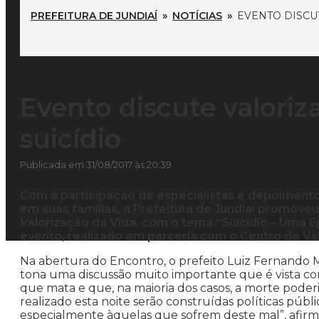
PREFEITURA DE JUNDIAÍ
»
NOTÍCIAS
»
EVENTO DISCU
Evento discute valori
suicídio
Publicada em 31/08/2017 às 20:39
Com a participação de especialistas e depoimento
em suas famílias, a Prefeitura de Jundiaí promoveu, 
Valorização da Vida, com o tema “Suicídio – Uma E
evento, realizado em parceria com o Centro de Val
Na abertura do Encontro, o prefeito Luiz Fernando Ma
tona uma discussão muito importante que é vista com
que mata e que, na maioria dos casos, a morte poderi
realizado esta noite serão construídas políticas públi
especialmente àquelas que sofrem deste mal”, afirm