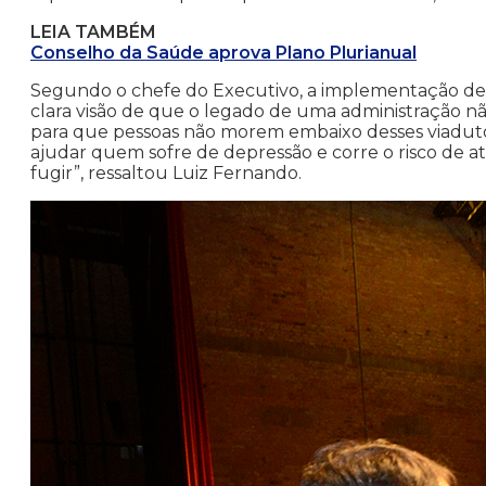
LEIA TAMBÉM
Conselho da Saúde aprova Plano Plurianual
Segundo o chefe do Executivo, a implementação de t
clara visão de que o legado de uma administração nã
para que pessoas não morem embaixo desses viadut
ajudar quem sofre de depressão e corre o risco de a
fugir”, ressaltou Luiz Fernando.