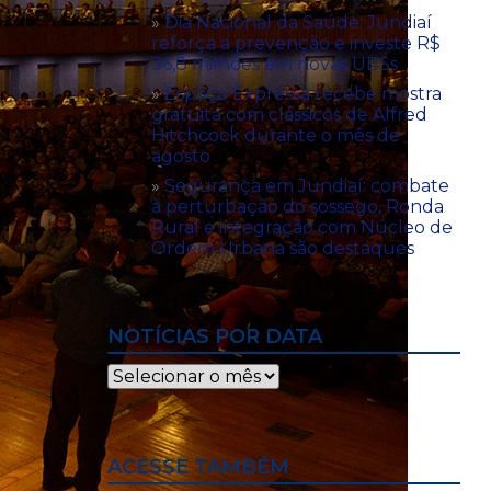
Dia Nacional da Saúde: Jundiaí
reforça a prevenção e investe R$
36,8 milhões em novas UBSs
Espaço Expressa recebe mostra
gratuita com clássicos de Alfred
Hitchcock durante o mês de
agosto
Segurança em Jundiaí: combate
à perturbação do sossego, Ronda
Rural e integração com Núcleo de
Ordem Urbana são destaques
NOTÍCIAS POR DATA
Notícias
por
data
ACESSE TAMBÉM