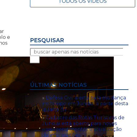
TODOS OS VÍDEOS
ar
lo e
PESQUISAR
mos
ÚLTIMAS NOTÍCIAS
Defesa Civil alerta para mudança
no tempo em Jundiaí a partir desta
quarta (5)
Cadastro das Rotas Turísticas de
Jundiaí está aberto para novos
empreendimentos e atualização
de informações