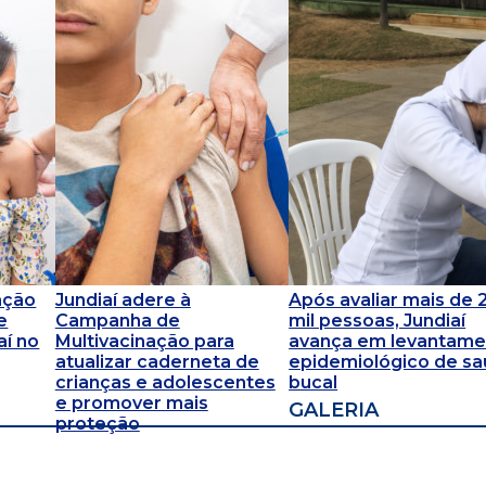
ação
Jundiaí adere à
Após avaliar mais de 
e
Campanha de
mil pessoas, Jundiaí
aí no
Multivacinação para
avança em levantame
atualizar caderneta de
epidemiológico de s
crianças e adolescentes
bucal
e promover mais
GALERIA
proteção