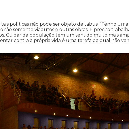
ais políticas não pode ser objeto de tabus. “Tenho uma
o são somente viadutos e outras obras. É preciso trabalh
os. Cuidar da população tem um sentido muito mais amp
tentar contra a própria vida é uma tarefa da qual não va