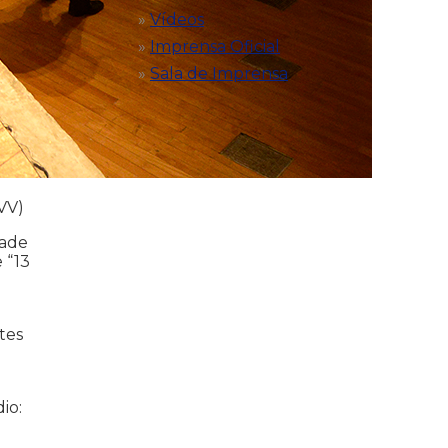
Vídeos
Imprensa Oficial
Sala de Imprensa
VV)
dade
 “13
tes
io: