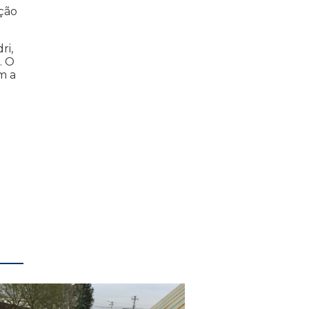
ção
ri,
. O
m a