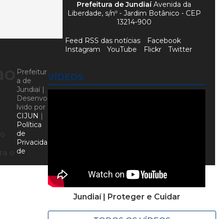
Prefeitura de Jundiaí
Avenida da
Liberdade, s/nº - Jardim Botânico - CEP
13214-900
Feed RSS das notícias
Facebook
Instagram
YouTube
Flickr
Twitter
ao
Prefeitur
VÍDEOS
a de
Jundiaí |
Desenvo
lvido por
CIJUN
|
Política
de
io
Privacida
de
ra o
o
Jundiaí | Proteger e Cuidar