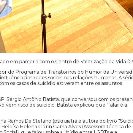
zado em parceria com o Centro de Valorização da Vida (C
isador do Programa de Transtornos do Humor da Universi
nfluência das redes sociais nas relações humanas. A série
com os casos de suicídio estiveram entre os assuntos
SP, Sérgio Antônio Batista, que conversou com os presen
lvem risco de suicídio. Batista explicou que “falar é a
 Ramos De Stefano (psiquiatra e autora do livro “Suicíd
 Heloísa Helena Cidrin Gama Alves (Assessora técnica de
Social), que falou sobre suicídio entre LGBTs e a