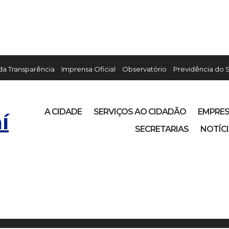
 da Transparência
Imprensa Oficial
Observatório
Previdência do 
A CIDADE
SERVIÇOS AO CIDADÃO
EMPRE
í
SECRETARIAS
NOTÍC