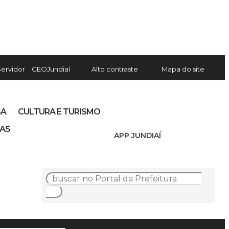
Servidor
GEOJundiaí
Alto contraste
Mapa do site
SA
CULTURA E TURISMO
IAS
APP JUNDIAÍ