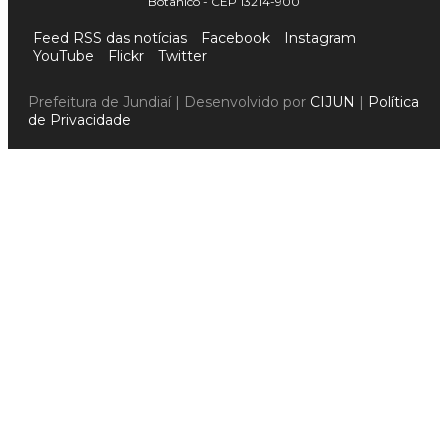
Botânico - CEP 13214-900
Feed RSS das notícias
Facebook
Instagram
YouTube
Flickr
Twitter
Prefeitura de Jundiaí | Desenvolvido por
CIJUN
|
Política
de Privacidade