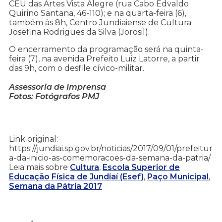
CEU das Artes Vista Alegre (rua Cabo Edvaldo
Quirino Santana, 46-110); e na quarta-feira (6),
também às 8h, Centro Jundiaiense de Cultura
Josefina Rodrigues da Silva (Jorosil).
O encerramento da programação será na quinta-
feira (7), na avenida Prefeito Luiz Latorre, a partir
das 9h, com o desfile cívico-militar.
Assessoria de Imprensa
Fotos: Fotógrafos PMJ
Link original:
https://jundiai.sp.gov.br/noticias/2017/09/01/prefeitur
a-da-inicio-as-comemoracoes-da-semana-da-patria/
Leia mais sobre
Cultura
,
Escola Superior de
Educação Física de Jundiaí (Esef)
,
Paço Municipal
,
Semana da Pátria 2017