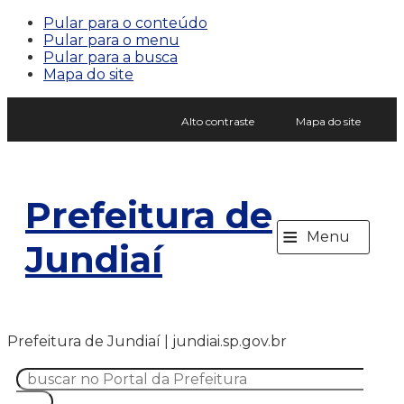
Pular para o conteúdo
Pular para o menu
Pular para a busca
Mapa do site
Alto contraste
Mapa do site
Prefeitura de
≡
Menu
Jundiaí
Prefeitura de Jundiaí | jundiai.sp.gov.br