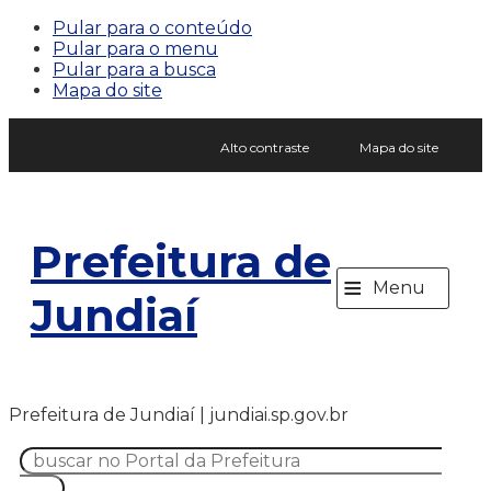
Pular para o conteúdo
Pular para o menu
Pular para a busca
Mapa do site
Alto contraste
Mapa do site
Prefeitura de
≡
Menu
Jundiaí
Prefeitura de Jundiaí | jundiai.sp.gov.br