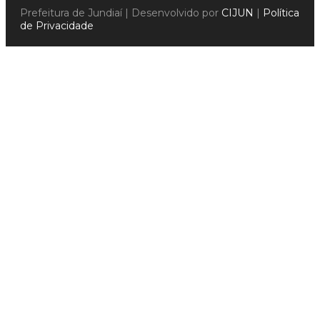
Prefeitura de Jundiaí | Desenvolvido por
CIJUN
|
Política
de Privacidade