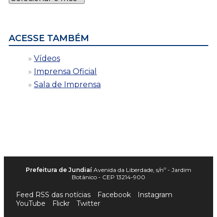
por
data
ACESSE TAMBÉM
Vídeos
Imprensa Oficial
Sala de Imprensa
Prefeitura de Jundiaí
Avenida da Liberdade, s/nº - Jardim
Botânico - CEP 13214-900
Feed RSS das notícias
Facebook
Instagram
YouTube
Flickr
Twitter