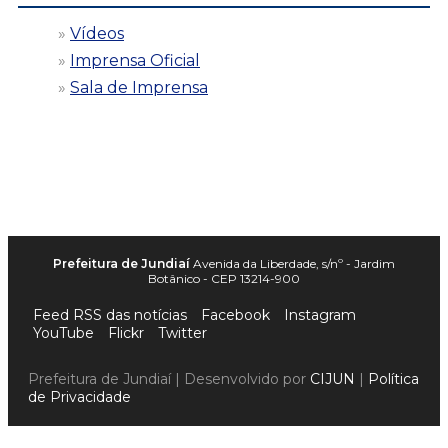
Vídeos
Imprensa Oficial
Sala de Imprensa
Prefeitura de Jundiaí
Avenida da Liberdade, s/nº - Jardim
Botânico - CEP 13214-900
Feed RSS das notícias
Facebook
Instagram
YouTube
Flickr
Twitter
Prefeitura de Jundiaí | Desenvolvido por
CIJUN
|
Política
de Privacidade