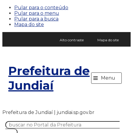
Pular para o conteúdo
Pular para o menu
Pular para a busca
Mapa do site
Alto contraste
Mapa do site
Prefeitura de
≡
Menu
Jundiaí
Prefeitura de Jundiaí | jundiai.sp.gov.br