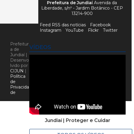
Prefeitura de Jundiaí
Avenida da
Liberdade, s/nº - Jardim Botânico - CEP
13214-900
Feed RSS das notícias
Facebook
Instagram
YouTube
Flickr
Twitter
Prefeitur
VÍDEOS
a de
Jundiaí |
Desenvo
lvido por
CIJUN
|
Política
de
Privacida
de
Jundiaí | Proteger e Cuidar