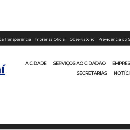
 da Transparência
Imprensa Oficial
Observatório
Previdência do 
A CIDADE
SERVIÇOS AO CIDADÃO
EMPRE
í
SECRETARIAS
NOTÍC