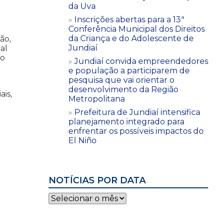
da Uva
Inscrições abertas para a 13ª
Conferência Municipal dos Direitos
da Criança e do Adolescente de
ão,
Jundiaí
al
ro
Jundiaí convida empreendedores
e população a participarem de
pesquisa que vai orientar o
desenvolvimento da Região
ais,
Metropolitana
Prefeitura de Jundiaí intensifica
planejamento integrado para
enfrentar os possíveis impactos do
El Niño
NOTÍCIAS POR DATA
Notícias
por
data