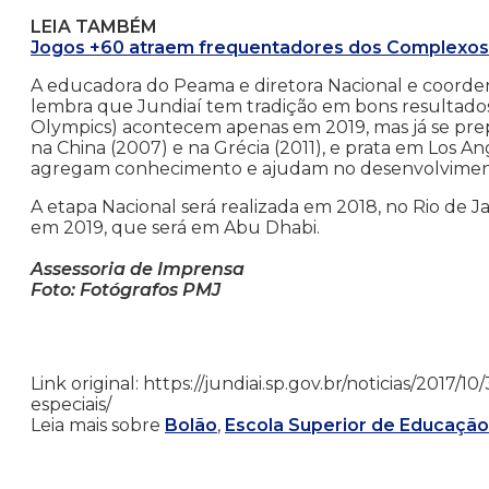
LEIA TAMBÉM
Jogos +60 atraem frequentadores dos Complexos
A educadora do Peama e diretora Nacional e coordena
lembra que Jundiaí tem tradição em bons resultados
Olympics) acontecem apenas em 2019, mas já se pr
na China (2007) e na Grécia (2011), e prata em Los An
agregam conhecimento e ajudam no desenvolvimento
A etapa Nacional será realizada em 2018, no Rio de Jan
em 2019, que será em Abu Dhabi.
Assessoria de Imprensa
Foto: Fotógrafos PMJ
Link original: https://jundiai.sp.gov.br/noticias/2017/
especiais/
Leia mais sobre
Bolão
,
Escola Superior de Educação F