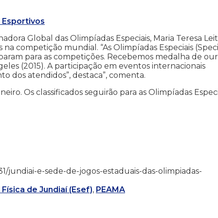
 Esportivos
dora Global das Olimpíadas Especiais, Maria Teresa Leit
 na competição mundial. “As Olimpíadas Especiais (Speci
eparam para as competições. Recebemos medalha de ou
geles (2015). A participação em eventos internacionais
 dos atendidos”, destaca”, comenta.
eiro. Os classificados seguirão para as Olimpíadas Especi
10/31/jundiai-e-sede-de-jogos-estaduais-das-olimpiadas-
ísica de Jundiaí (Esef)
,
PEAMA