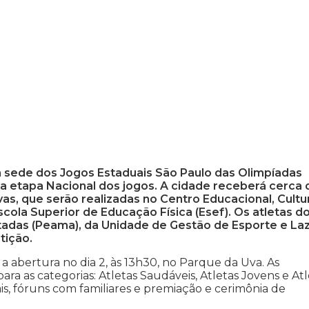
m sede dos Jogos Estaduais São Paulo das Olimpíadas
 a etapa Nacional dos jogos. A cidade receberá cerca 
vas, que serão realizadas no Centro Educacional, Cultur
scola Superior de Educação Física (Esef). Os atletas d
adas (Peama), da Unidade de Gestão de Esporte e La
tição.
á a abertura no dia 2, às 13h30, no Parque da Uva. As
para as categorias: Atletas Saudáveis, Atletas Jovens e At
nais, fóruns com familiares e premiação e cerimônia de