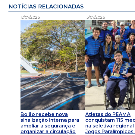
NOTÍCIAS RELACIONADAS
17/07/2026
15/07/2026
Bolão recebe nova
Atletas do PEAMA
sinalização interna para
conquistam 115 me
ampliar a segurança e
na seletiva regional
organizar a circulação
Jogos Paralímpicos