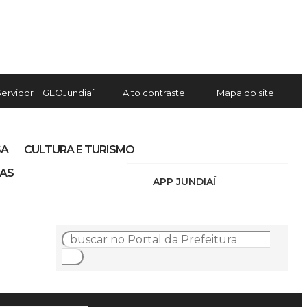
Servidor
GEOJundiaí
Alto contraste
Mapa do site
SA
CULTURA E TURISMO
IAS
APP JUNDIAÍ