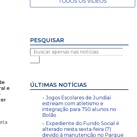
TODOS OS VÍDEOS
PESQUISAR
de
ÚLTIMAS NOTÍCIAS
al e
o
Jogos Escolares de Jundiaí
zer
estreiam com atletismo e
integração para 750 alunos no
Bolão
leta
Expediente do Fundo Social é
alterado nesta sexta-feira (7)
devido à manutenção no Parque