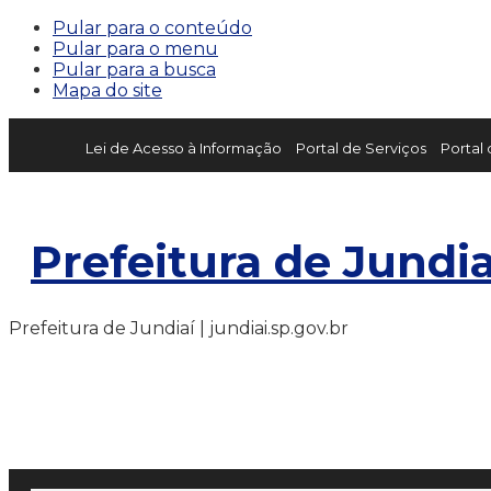
Pular para o conteúdo
Pular para o menu
Pular para a busca
Mapa do site
Lei de Acesso à Informação
Portal de Serviços
Portal
Prefeitura de Jundia
Prefeitura de Jundiaí | jundiai.sp.gov.br