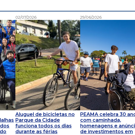
02/07/2026
29/06/2026
Aluguel de bicicletas no
PEAMA celebra 30 an
dalhas
Parque da Cidade
com caminhada,
 dos
funciona todos os dias
homenagens e anúnc
 do
durante as férias
de investimentos em