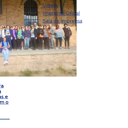
Vídeos
Imprensa Oficial
Sala de Imprensa
ra
a
as e
om o