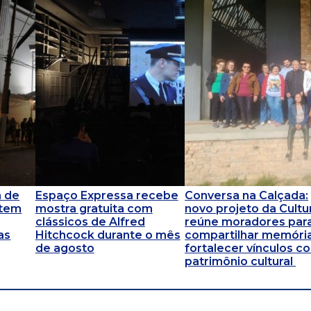
m de
Espaço Expressa recebe
Conversa na Calçada:
 tem
mostra gratuita com
novo projeto da Cultu
clássicos de Alfred
reúne moradores par
as
Hitchcock durante o mês
compartilhar memóri
de agosto
fortalecer vínculos c
patrimônio cultural