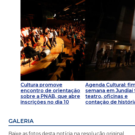
Cultura promove
Agenda Cultural: fi
encontro de orientação
semana em Jundiaí
sobre a PNAB, que abre
teatro, oficinas e
inscrições no dia 10
contação de históri
GALERIA
Baixe as fotos desta notícia na resolução original