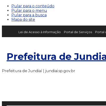
Pular para o conteúdo
Pular para o menu
Pular para a busca
Mapa do site
Lei de Acesso à Informação
Portal de Serviços
Portal
Prefeitura de Jundia
Prefeitura de Jundiaí | jundiai.sp.gov.br