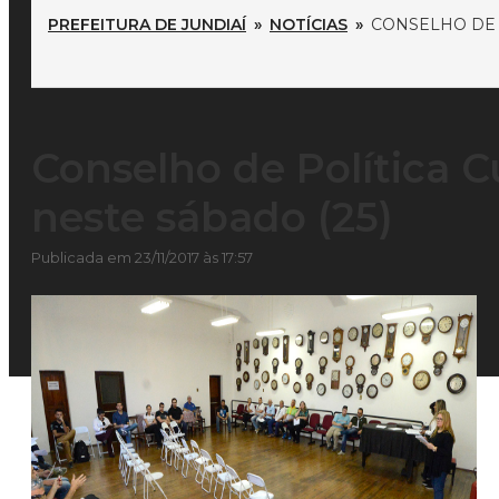
PREFEITURA DE JUNDIAÍ
»
NOTÍCIAS
»
CONSELHO DE 
Conselho de Política C
neste sábado (25)
Publicada em 23/11/2017 às 17:57