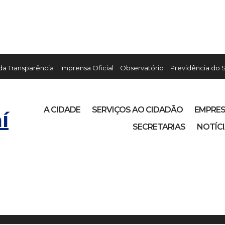
 da Transparência
Imprensa Oficial
Observatório
Previdência do 
A CIDADE
SERVIÇOS AO CIDADÃO
EMPRE
í
SECRETARIAS
NOTÍC