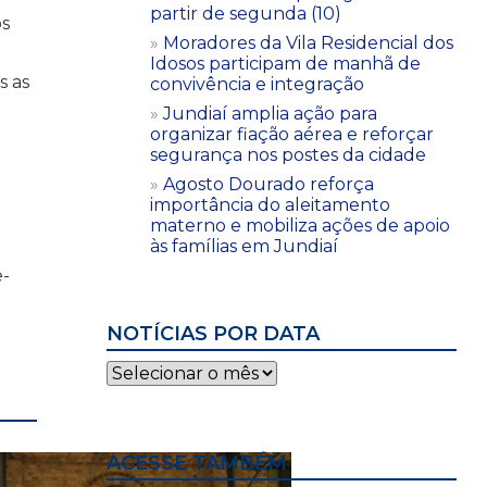
partir de segunda (10)
os
Moradores da Vila Residencial dos
Idosos participam de manhã de
s as
convivência e integração
Jundiaí amplia ação para
organizar fiação aérea e reforçar
segurança nos postes da cidade
Agosto Dourado reforça
importância do aleitamento
materno e mobiliza ações de apoio
às famílias em Jundiaí
e-
NOTÍCIAS POR DATA
Notícias
por
data
ACESSE TAMBÉM