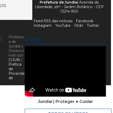
Prefeitura de Jundiaí
Avenida da
25)
Liberdade, s/nº - Jardim Botânico - CEP
13214-900
Feed RSS das notícias
Facebook
Instagram
YouTube
Flickr
Twitter
a
Prefeitur
VÍDEOS
a de
Jundiaí |
Desenvo
lvido por
CIJUN
|
Política
de
Privacida
de
Jundiaí | Proteger e Cuidar