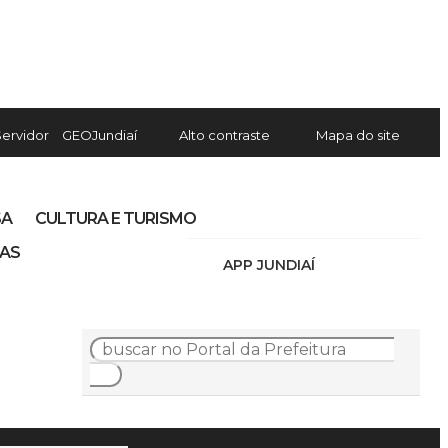
Servidor
GEOJundiaí
Alto contraste
Mapa do site
SA
CULTURA E TURISMO
IAS
APP JUNDIAÍ