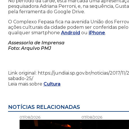
No período da tarde, está marcada uma apresentaçã
pesquisadora Adriana Perroni, e, na sequência, Gus
pela ferramenta do Google Drive.
O Complexo Fepasa fica na avenida União dos Ferrovi
ações culturais da cidade podem ser conferidas pelo
qualquer smartphone
Android
ou
iPhone
.
Assessoria de Imprensa
Foto: Arquivo PMJ
Link original: https://jundiai.sp.gov.br/noticias/2017/
sabado-25/
Leia mais sobre
Cultura
NOTÍCIAS RELACIONADAS
07/08/2026
07/08/2026