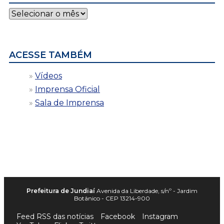
Notícias
por
data
ACESSE TAMBÉM
Vídeos
Imprensa Oficial
Sala de Imprensa
Prefeitura de Jundiaí
Avenida da Liberdade, s/nº - Jardim
Botânico - CEP 13214-900
Feed RSS das notícias
Facebook
Instagram