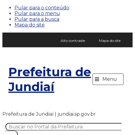
Pular para o conteúdo
Pular para o menu
Pular para a busca
Mapa do site
Alto contraste
Mapa do site
Prefeitura de
≡
Menu
Jundiaí
Prefeitura de Jundiaí | jundiai.sp.gov.br