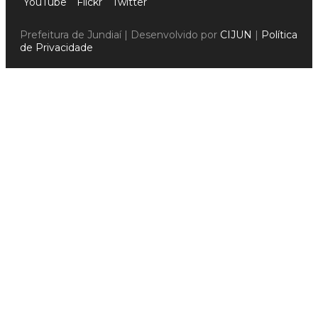
YouTube
Flickr
Twitter
Prefeitura de Jundiaí | Desenvolvido por
CIJUN
|
Política
de Privacidade