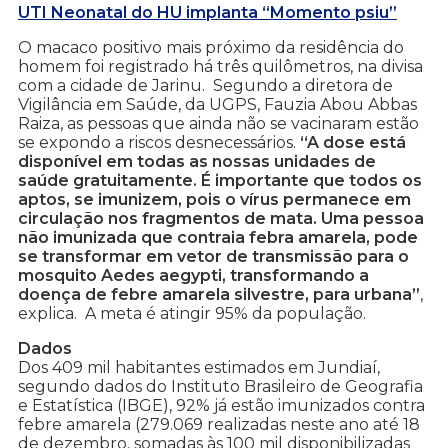
UTI Neonatal do HU implanta “Momento psiu”
O macaco positivo mais próximo da residência do
homem foi registrado há três quilômetros, na divisa
com a cidade de Jarinu. Segundo a diretora de
Vigilância em Saúde, da UGPS, Fauzia Abou Abbas
Raiza, as pessoas que ainda não se vacinaram estão
se expondo a riscos desnecessários.
“A dose está
disponível em todas as nossas unidades de
saúde gratuitamente. É importante que todos os
aptos, se imunizem, pois o vírus permanece em
circulação nos fragmentos de mata. Uma pessoa
não imunizada que contraia febra amarela, pode
se transformar em vetor de transmissão para o
mosquito Aedes aegypti, transformando a
doença de febre amarela silvestre, para urbana”
,
explica. A meta é atingir 95% da população.
Dados
Dos 409 mil habitantes estimados em Jundiaí,
segundo dados do Instituto Brasileiro de Geografia
e Estatística (IBGE), 92% já estão imunizados contra
febre amarela (279.069 realizadas neste ano até 18
de dezembro, somadas às 100 mil disponibilizadas