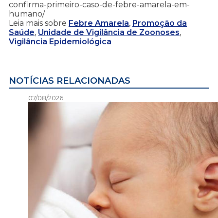
confirma-primeiro-caso-de-febre-amarela-em-
humano/
Leia mais sobre
Febre Amarela
,
Promoção da
Saúde
,
Unidade de Vigilância de Zoonoses
,
Vigilância Epidemiológica
NOTÍCIAS RELACIONADAS
07/08/2026