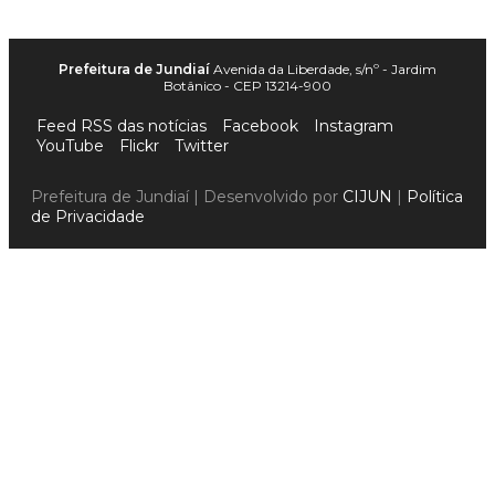
Prefeitura de Jundiaí
Avenida da Liberdade, s/nº - Jardim
Botânico - CEP 13214-900
Feed RSS das notícias
Facebook
Instagram
YouTube
Flickr
Twitter
Prefeitura de Jundiaí | Desenvolvido por
CIJUN
|
Política
de Privacidade