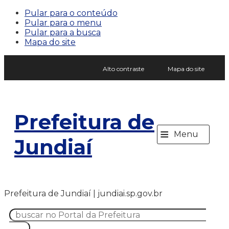
Pular para o conteúdo
Pular para o menu
Pular para a busca
Mapa do site
Alto contraste
Mapa do site
Prefeitura de
≡
Menu
Jundiaí
Prefeitura de Jundiaí | jundiai.sp.gov.br